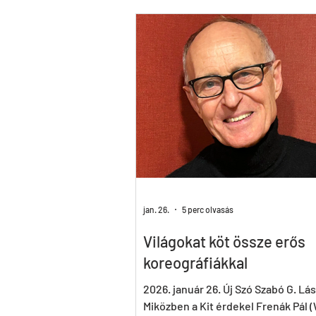
W_ALL
Hymen
Seven
A fából faragott királyfi
Instinct
jan. 26.
5 perc olvasás
Világokat köt össze erős
koreográfiákkal
2026. január 26. Új Szó Szabó G. Lás
Miközben a Kit érdekel Frenák Pál 