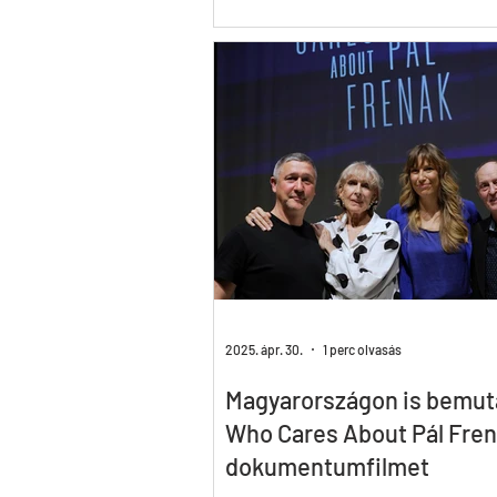
Cares About Pál Frenák) címmel ról
amerikai–magyar dokumentumfil
York, Berlin, Isztambul és a spanyo
Girona után újabb köröket tesz a vi
maga Mundruczó Kornél készülő fi
kapott szerepet, társulatával pedig
májusi bemutatójukra készül. Elfog
miatt csak a New York-i bemutatór
utazhatott volna el, ottani jelenlét
azonban nem tudta sínre tenni a ki
2025. ápr. 30.
1 perc olvasás
Magyarországon is bemut
Who Cares About Pál Fre
dokumentumfilmet