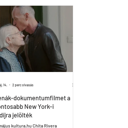
Tricks & Tracks
X&Y
. 14.
2 perc olvasás
enák-dokumentumfilmet a
ontosabb New York-i
íjra jelölték
ájus kultura.hu Chita Rivera