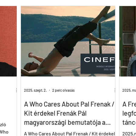
FR
DE
IT
FI
RO
SK
Csajok
Birdie
CrAzyRunnErs
Who Cares About Pál Frenák
2025. szept. 2.
2 perc olvasás
2025. máj
A Who Cares About Pal Frenak /
A Fr
Kit érdekel Frenák Pál
legf
magyarországi bemutatója a
táncd
zló
21.CineFest Miskolci Nemzetközi
(Who
A Who Cares About Pal Frenak / Kit érdekel
2025.m