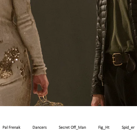
Pal Frenak
Dancers
Secret Off_Man
Fig_Ht
Spid_er