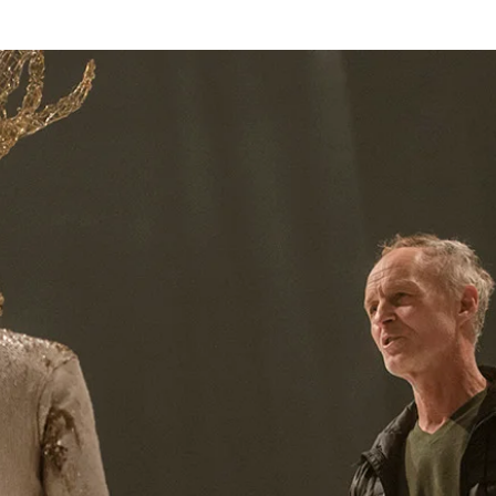
enák Pál
Társulat
Előadások
Oktatás