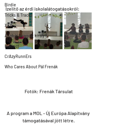
Birdie
Ízelítő az érdi iskolalátogatásokról:
Tricks & Tracks
X&Y
A fából faragott királyfi
Instinct
CrAzyRunnErs
Who Cares About Pál Frenák
Fotók: Frenák Társulat
A program a MOL - Új Európa Alapítvány 
támogatásával jött létre.