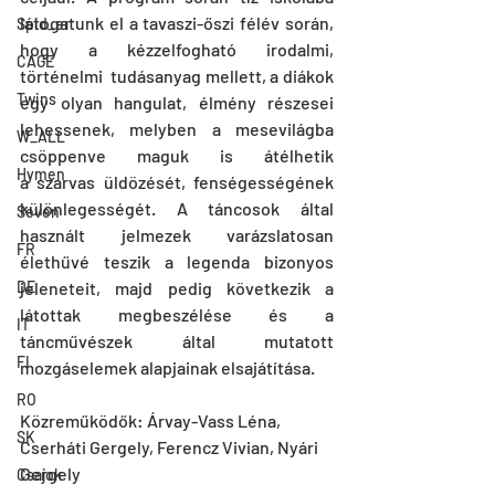
látogatunk el a tavaszi-őszi félév során, 
Spid_er
hogy a kézzelfogható irodalmi, 
CAGE
történelmi  tudásanyag mellett, a diákok 
Twins
egy olyan hangulat, élmény részesei 
lehessenek, melyben a mesevilágba 
W_ALL
csöppenve maguk is átélhetik 
Hymen
a szarvas üldözését, fenségességének 
különlegességét. A táncosok által 
Seven
használt jelmezek varázslatosan 
FR
élethűvé teszik a legenda bizonyos 
DE
jeleneteit, majd pedig következik a 
látottak megbeszélése és a 
IT
táncművészek által mutatott 
FI
mozgáselemek alapjainak elsajátítása.
RO
Közreműködők: Árvay-Vass Léna, 
SK
Cserháti Gergely, Ferencz Vivian, Nyári 
Gergely
Csajok