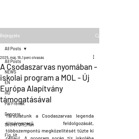
Bejegyzés
All Posts
2025. máj. 19.
1 perc olvasás
All Posts
A Csodaszarvas nyomában -
NEWS
iskolai program a MOL - Új
EN
Európa Alapítvány
HU
támogatásával
Pal Frenak
Dancers
Társulatunk a Csodaszarvas legenda 
élményszerű feldolgozását, 
Secret Off_Man
többszempontú megközelítését tűzte ki 
Fig_Ht
céljául. A program során tíz iskolába 