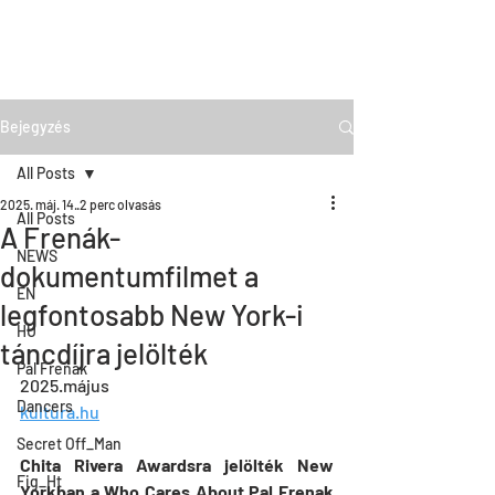
Bejegyzés
All Posts
2025. máj. 14.
2 perc olvasás
All Posts
A Frenák-
NEWS
dokumentumfilmet a
EN
legfontosabb New York-i
HU
táncdíjra jelölték
Pal Frenak
2025.május
Dancers
kultura.hu
Secret Off_Man
Chita Rivera Awardsra jelölték New 
Fig_Ht
Yorkban a Who Cares About Pal Frenak 