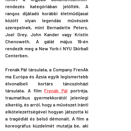
rendezés kategóriában jelölték. A 
rangos díjátadó korábbi életműdíjasai 
között olyan legendás művészek 
szerepelnek, mint Bernadette Peters, 
Joel Grey, John Kander vagy Kristin 
Chenoweth. A gálát május 19-én 
rendezik meg a New York-i NYU Skirball 
Centerben.
Frenák Pál társulata, a Company FrenAk 
ma Európa és Ázsia egyik legismertebb 
élvonalbeli kortárs táncszínházi 
társulata. A film 
Frenák Pál
 portréja, 
traumatikus gyermekkorától jelenlegi 
sikeréig, és arról, hogy a művészet iránti 
elkötelezettségével hogyan játszotta ki 
a tragédiát és belső démonait. A film a 
koreográfus küzdelmét mutatja be, aki 