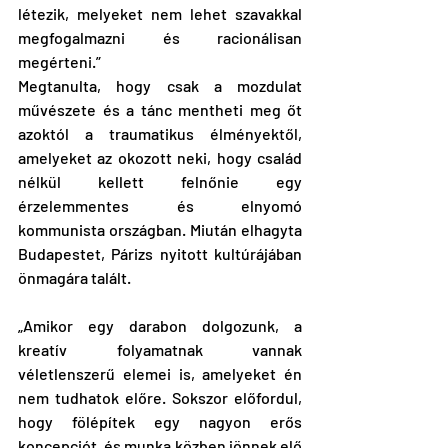
létezik, melyeket nem lehet szavakkal 
megfogalmazni és racionálisan 
megérteni.”
Megtanulta, hogy csak a mozdulat 
művészete és a tánc mentheti meg őt 
azoktól a traumatikus élményektől, 
amelyeket az okozott neki, hogy család 
nélkül kellett felnőnie egy 
érzelemmentes és elnyomó 
kommunista országban. Miután elhagyta 
Budapestet, Párizs nyitott kultúrájában 
önmagára talált.
„Amikor egy darabon dolgozunk, a 
kreatív folyamatnak vannak 
véletlenszerű elemei is, amelyeket én 
nem tudhatok előre. Sokszor előfordul, 
hogy fölépítek egy nagyon erős 
koncepciót, és munka közben jönnek elő 