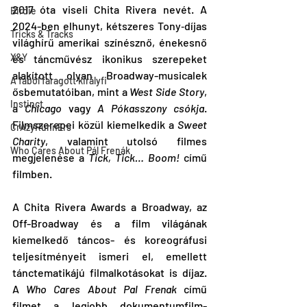
2017 óta viseli Chita Rivera nevét. A 
Birdie
2024-ben elhunyt, kétszeres Tony‑díjas 
Tricks & Tracks
világhírű amerikai színésznő, énekesnő 
X&Y
és táncművész ikonikus szerepeket 
alakított olyan Broadway-musicalek 
A fából faragott királyfi
ősbemutatóiban, mint a 
West Side Story
, 
Instinct
a 
Chicago
 vagy 
A Pókasszony csókja
. 
Filmszerepei közül kiemelkedik a 
Sweet 
CrAzyRunnErs
Charity
, valamint utolsó filmes 
Who Cares About Pál Frenák
megjelenése a 
Tick, Tick… Boom! 
című 
filmben.
A Chita Rivera Awards a Broadway, az 
Off-Broadway és a film világának 
kiemelkedő táncos- és koreográfusi 
teljesítményeit ismeri el, emellett 
tánctematikájú filmalkotásokat is díjaz. 
A 
Who Cares About Pal Frenak
 című 
filmet a legjobb dokumentumfilm-