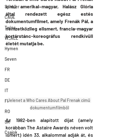
című amerikai–magyar, Halász Glória 
Spid_er
által rendezett egész estés 
CAGE
dokumentumfilmet, amely Frenák Pál, a 
Twins
nemzetközileg elismert, francia-magyar 
kortárstánc-koreográfus rendkívüli 
W_ALL
életét mutatja be.
Hymen
Seven
FR
DE
IT
Jelenet a Who Cares About Pal Frenak című 
FI
dokumentumfilmből
RO
Az 1982-ben alapított díjat (amely 
SK
korábban The Astaire Awards néven volt 
Csajok
ismert) idén 33. alkalommal adják át, és 