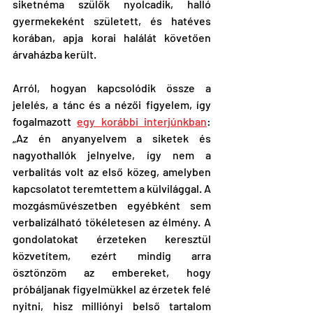
siketnéma szülők nyolcadik, halló 
gyermekeként született, és hatéves 
korában, apja korai halálát követően 
árvaházba került.
Arról, hogyan kapcsolódik össze a 
jelelés, a tánc és a nézői figyelem, így 
fogalmazott 
egy korábbi interjúnkban
: 
„Az én anyanyelvem a siketek és 
nagyothallók jelnyelve, így nem a 
verbalitás volt az első közeg, amelyben 
kapcsolatot teremtettem a külvilággal. A 
mozgásművészetben egyébként sem 
verbalizálható tökéletesen az élmény. A 
gondolatokat érzeteken keresztül 
közvetítem, ezért mindig arra 
ösztönzöm az embereket, hogy 
próbáljanak figyelmükkel az érzetek felé 
nyitni, hisz milliónyi belső tartalom 