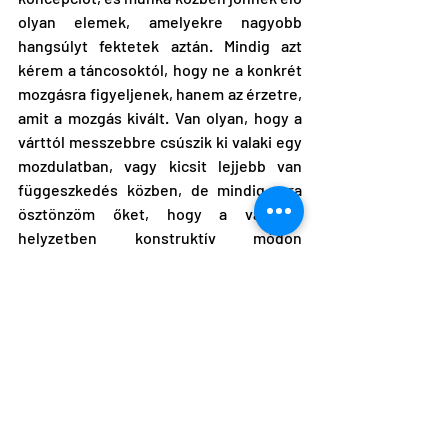
olyan elemek, amelyekre nagyobb 
hangsúlyt fektetek aztán. Mindig azt 
kérem a táncosoktól, hogy ne a konkrét 
mozgásra figyeljenek, hanem az érzetre, 
amit a mozgás kivált. Van olyan, hogy a 
várttól messzebbre csúszik ki valaki egy 
mozdulatban, vagy kicsit lejjebb van 
függeszkedés közben, de mindig arra 
ösztönzöm őket, hogy a váratlan 
helyzetben konstruktív módon 
építkezzenek tovább, mert ezekből a 
véletlen találkozásokból születhetnek 
újszerű koreográfiai láncolatok” – 
nyilatkozta lapunknak.
Forrás:
https://kultura.hu/chita-rivera-
awardsra-jeloltek-new-yorkban-a-
frenak-pal-koreografusrol-keszult-