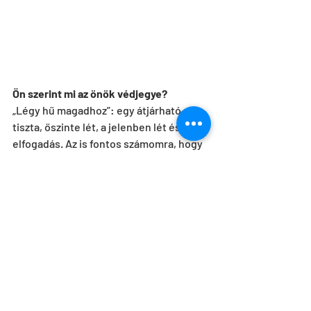
Ön szerint mi az önök védjegye?
„Légy hű magadhoz”: egy átjárható, 
tiszta, őszinte lét, a jelenben lét és az 
elfogadás. Az is fontos számomra, hogy 
mi mindig partnerkapcsolatban állunk, 
egyfajta egyenrangú dialógban, nem 
pedig hierarchikus rendszerben – még 
ha én is vagyok a konceptőr, a 
kontrollpont a táncosoknak és 
alkotótársaknak.
Mit gondol, miért félnek az emberek 
kortárs táncelőadásra
menni?
Többnyire azzal van gond, hogy az 