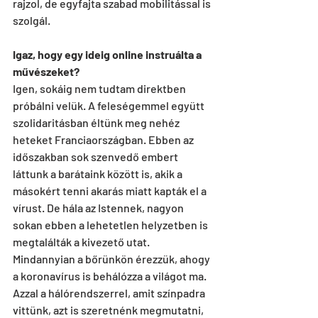
rajzol, de egyfajta szabad mobilitással is 
szolgál.
Igaz, hogy egy ideig online instruálta a 
művészeket?
Igen, sokáig nem tudtam direktben 
próbálni velük. A feleségemmel együtt 
szolidaritásban éltünk meg nehéz 
heteket Franciaországban. Ebben az 
időszakban sok szenvedő embert 
láttunk a barátaink között is, akik a 
másokért tenni akarás miatt kapták el a 
vírust. De hála az Istennek, nagyon 
sokan ebben a lehetetlen helyzetben is 
megtalálták a kivezető utat. 
Mindannyian a bőrünkön érezzük, ahogy 
a koronavírus is behálózza a világot ma. 
Azzal a hálórendszerrel, amit színpadra 
vittünk, azt is szeretnénk megmutatni, 