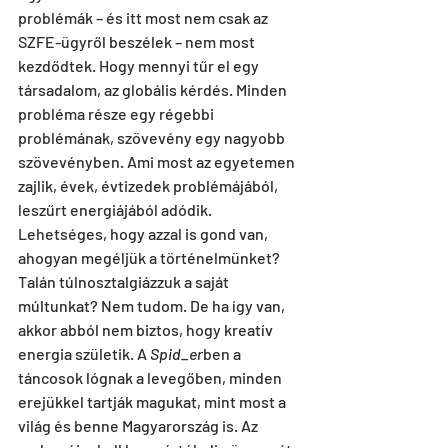
problémák – és itt most nem csak az 
SZFE-ügyről beszélek – nem most 
kezdődtek. Hogy mennyi tűr el egy 
társadalom, az globális kérdés. Minden 
probléma része egy régebbi 
problémának, szövevény egy nagyobb 
szövevényben. Ami most az egyetemen 
zajlik, évek, évtizedek problémájából, 
leszűrt energiájából adódik. 
Lehetséges, hogy azzal is gond van, 
ahogyan megéljük a történelmünket? 
Talán túlnosztalgiázzuk a saját 
múltunkat? Nem tudom. De ha így van, 
akkor abból nem biztos, hogy kreatív 
energia születik. A 
Spid_er
ben a 
táncosok lógnak a levegőben, minden 
erejükkel tartják magukat, mint most a 
világ és benne Magyarország is. Az 