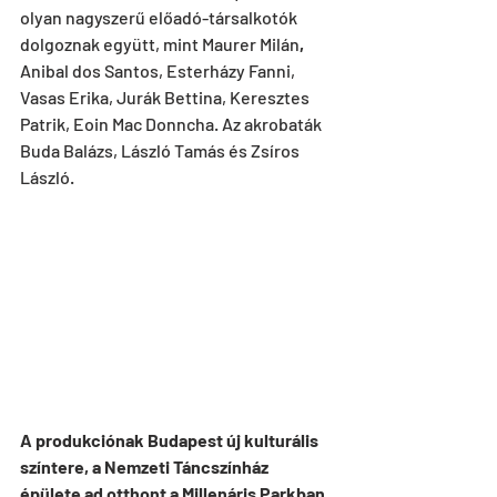
olyan nagyszerű előadó-társalkotók 
dolgoznak együtt, mint Maurer Milán
, 
Anibal dos Santos, Esterházy Fanni, 
Vasas Erika, Jurák Bettina, Keresztes 
Patrik, Eoin Mac Donncha. Az akrobaták 
Buda Balázs, László Tamás és Zsíros 
László.
A produkciónak Budapest új kulturális 
színtere, a Nemzeti Táncszínház 
épülete ad otthont a Millenáris Parkban. 