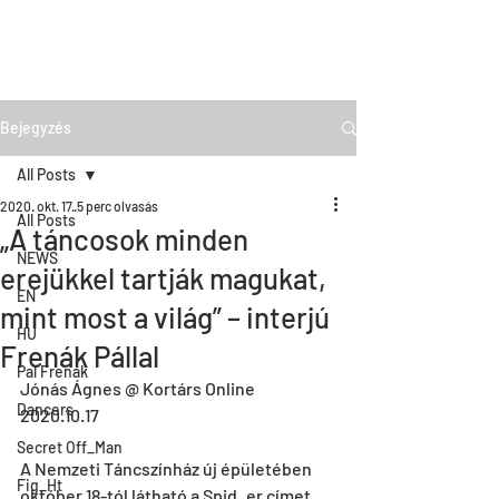
Bejegyzés
All Posts
2020. okt. 17.
5 perc olvasás
All Posts
„A táncosok minden
NEWS
erejükkel tartják magukat,
EN
mint most a világ” – interjú
HU
Frenák Pállal
Pal Frenak
Jónás Ágnes @ Kortárs Online
Dancers
2020.10.17
Secret Off_Man
A Nemzeti Táncszínház új épületében 
Fig_Ht
október 18-tól látható a Spid_er címet 