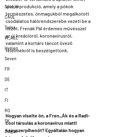
viselő produkció, amely a pókok 
Spid_er
természetes, önmagukból megalkotott 
CAGE
csodálatos hálórendszerébe vezeti be a 
Twins
nézőt. Frenák Pál érdemes művésszel 
az új kreációról, koronavírusról, 
W_ALL
valamint a kortárs táncot övező 
Hymen
félelmekről is beszélgettünk.
Seven
FR
DE
IT
FI
RO
Hogyan viselte ön, a Fren_Ák és a Radi-
SK
cool társulás a koronavírus miatti 
kényszerpihenőt? Egyáltalán hogyan 
Csajok