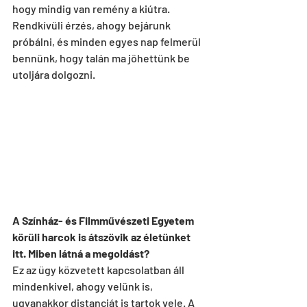
hogy mindig van remény a kiútra. 
Rendkívüli érzés, ahogy bejárunk 
próbálni, és minden egyes nap felmerül 
bennünk, hogy talán ma jöhettünk be 
utoljára dolgozni.
A Színház- és Filmművészeti Egyetem 
körüli harcok is átszövik az életünket 
itt. Miben látná a megoldást?
Ez az ügy közvetett kapcsolatban áll 
mindenkivel, ahogy velünk is, 
ugyanakkor distanciát is tartok vele. A 