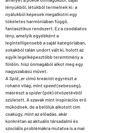
lényükből, létükből termelnek ki: a 
nyálukból képesek megalkotni egy 
tökéletes harmóniában függő, 
fantasztikus rendszert. Ez a csodálatos 
lény, amelyik egyébként a 
legintelligensebb a saját kategóriában, 
sokakból talán undort vált ki, holott az 
egyik legelképesztőbb teremtmény a 
földön, hisz önmagából alkot meg egy 
nagyszabású művet.
A 
Spid_er
 című kreációt egyrészt a 
rohanó világ, mint 
speed
 (sebesség), 
másrészt a 
spider
 (pók) ötvözetévből 
született. A szavak mint inspirációs erő 
működnek, de a belőlük alkotott cím 
csakúgy, mint az előadás, akár 
konkrétan az aktuális társadalmi és 
szociális problémákra mutatva is a mai 