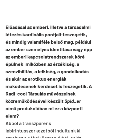
Előadásai az emberi, illetve a társadalmi 
létezés kardinális pontjait feszegetik, 
és mindig valamiféle belső mag, például 
az ember személyes identitása vagy épp 
az emberi kapcsolatrendszerek köré 
épülnek, miközben az érzékiség, a 
szenzibilitás, a lelkiség, a gondolkodás 
és akár az erotikus energiák 
működésének kérdését is feszegetik. A 
Radi-cool Társulás művészeinek 
közreműködésével készült 
Spid_er
című produkcióban mi ez a központi 
elem?
Abból a transzparens 
labirintusszerkezetből indultunk ki, 
amelyet a pókok önmagukból, saját 