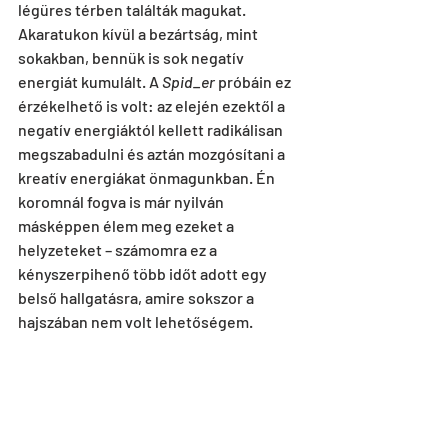
légüres térben találták magukat.
Akaratukon kívül a bezártság, mint 
sokakban, bennük is sok negatív 
energiát kumulált. A 
Spid_er
 próbáin ez 
érzékelhető is volt: az elején ezektől a 
negatív energiáktól kellett radikálisan 
megszabadulni és aztán mozgósítani a 
kreatív energiákat önmagunkban. Én 
koromnál fogva is már nyilván 
másképpen élem meg ezeket a 
helyzeteket – számomra ez a 
kényszerpihenő több időt adott egy 
belső hallgatásra, amire sokszor a 
hajszában nem volt lehetőségem.