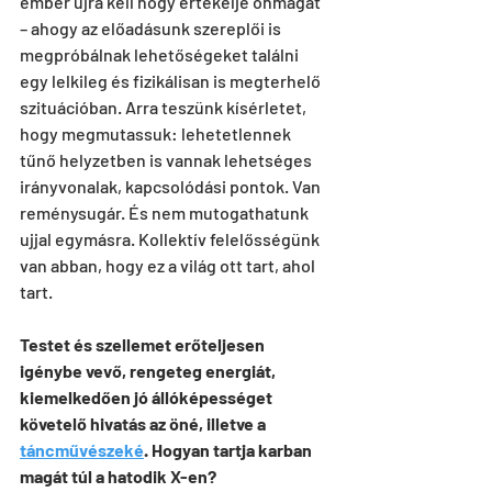
ember újra kell hogy értékelje önmagát 
– ahogy az előadásunk szereplői is 
megpróbálnak lehetőségeket találni 
egy lelkileg és fizikálisan is megterhelő 
szituációban. Arra teszünk kísérletet, 
hogy megmutassuk: lehetetlennek 
tűnő helyzetben is vannak lehetséges 
irányvonalak, kapcsolódási pontok. Van 
reménysugár. És nem mutogathatunk 
ujjal egymásra. Kollektív felelősségünk 
van abban, hogy ez a világ ott tart, ahol 
tart.
Testet és szellemet erőteljesen 
igénybe vevő, rengeteg energiát, 
kiemelkedően jó állóképességet 
követelő hivatás az öné, illetve a 
táncművészeké
. Hogyan tartja karban 
magát túl a hatodik X-en?