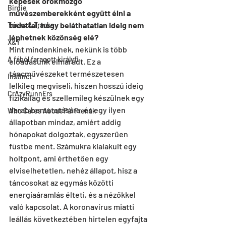
képesek örökmozgó 
Birdie
művészemberekként együtt élni a 
tudattal, hogy beláthatatlan ideig nem 
Tricks & Tracks
léphetnek közönség elé?
X&Y
Mint mindenkinek, nekünk is több 
A fából faragott királyfi
előadásunk elmaradt. Ez a 
táncművészeket természetesen 
Instinct
lelkileg megviseli, hiszen hosszú ideig 
CrAzyRunnErs
fizikailag és szellemileg készülnek egy 
darab bemutatására, és egy ilyen 
Who Cares About Pál Frenák
állapotban mindaz, amiért addig 
hónapokat dolgoztak, egyszerűen 
füstbe ment. Számukra kialakult egy 
holtpont, ami érthetően egy 
elviselhetetlen, nehéz állapot, hisz a 
táncosokat az egymás közötti 
energiaáramlás élteti, és a nézőkkel 
való kapcsolat. A koronavírus miatti 
leállás következtében hirtelen egyfajta 