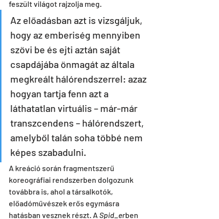
feszült világot rajzolja meg.
Az előadásban azt is vizsgáljuk, 
hogy az emberiség mennyiben 
szövi be és ejti aztán saját 
csapdájába önmagát az általa 
megkreált hálórendszerrel: azaz 
hogyan tartja fenn azt a 
láthatatlan virtuális – már-már 
transzcendens – hálórendszert, 
amelyből talán soha többé nem 
képes szabadulni.
A kreáció során fragmentszerű 
koreográfiai rendszerben dolgozunk 
továbbra is, ahol a társalkotók, 
előadóművészek erős egymásra 
hatásban vesznek részt. A 
Spid_er
ben 