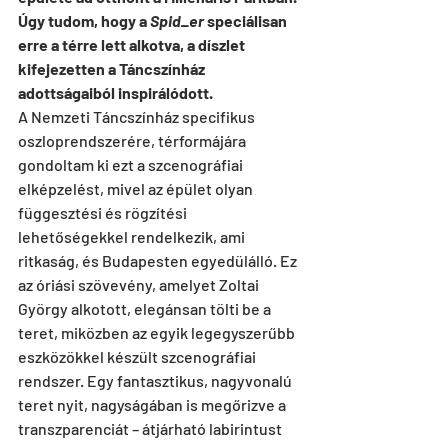
Úgy tudom, hogy a 
Spid_er 
speciálisan 
erre a térre lett alkotva, a díszlet 
kifejezetten a Táncszínház 
adottságaiból inspirálódott.
A Nemzeti Táncszínház specifikus 
oszloprendszerére, térformájára 
gondoltam ki ezt a szcenográfiai 
elképzelést, mivel az épület olyan 
függesztési és rögzítési 
lehetőségekkel rendelkezik, ami 
ritkaság, és Budapesten egyedülálló. Ez 
az óriási szövevény, amelyet Zoltai 
György alkotott, elegánsan tölti be a 
teret, miközben az egyik legegyszerűbb 
eszközökkel készült szcenográfiai 
rendszer. Egy fantasztikus, nagyvonalú 
teret nyit, nagyságában is megőrizve a 
transzparenciát – átjárható labirintust 