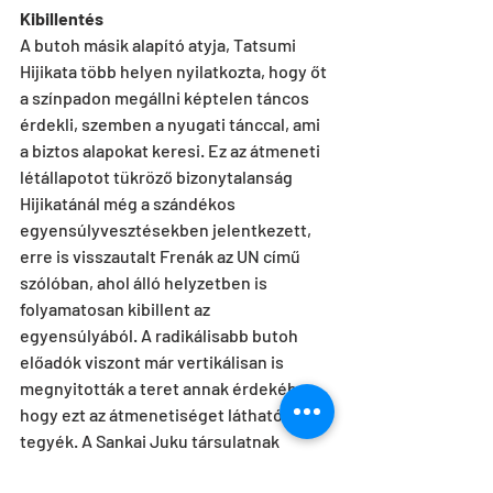
Kibillentés
A butoh másik alapító atyja, Tatsumi 
Hijikata több helyen nyilatkozta, hogy őt 
a színpadon megállni képtelen táncos 
érdekli, szemben a nyugati tánccal, ami 
a biztos alapokat keresi. Ez az átmeneti 
létállapotot tükröző bizonytalanság 
Hijikatánál még a szándékos 
egyensúlyvesztésekben jelentkezett, 
erre is visszautalt Frenák az UN című 
szólóban, ahol álló helyzetben is 
folyamatosan kibillent az 
egyensúlyából. A radikálisabb butoh 
előadók viszont már vertikálisan is 
megnyitották a teret annak érdekében, 
hogy ezt az átmenetiséget láthatóvá 
tegyék. A Sankai Juku társulatnak 
például volt olyan előadása, amelyben 