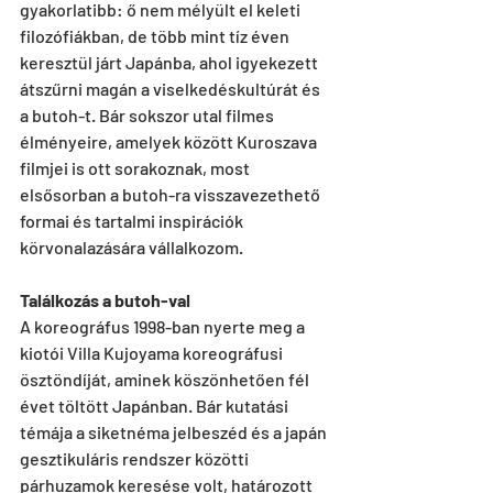
gyakorlatibb: ő nem mélyült el keleti 
filozófiákban, de több mint tíz éven 
keresztül járt Japánba, ahol igyekezett 
átszűrni magán a viselkedéskultúrát és 
a butoh-t. Bár sokszor utal filmes 
élményeire, amelyek között Kuroszava 
filmjei is ott sorakoznak, most 
elsősorban a butoh-ra visszavezethető 
formai és tartalmi inspirációk 
körvonalazására vállalkozom.
Találkozás a butoh-val
A koreográfus 1998-ban nyerte meg a 
kiotói Villa Kujoyama koreográfusi 
ösztöndíját, aminek köszönhetően fél 
évet töltött Japánban. Bár kutatási 
témája a siketnéma jelbeszéd és a japán 
gesztikuláris rendszer közötti 
párhuzamok keresése volt, határozott 