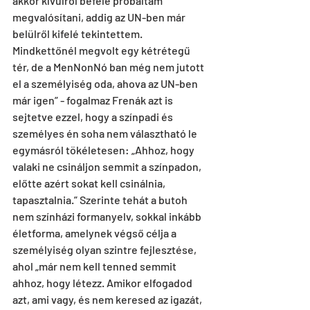
akkor kívülről befelé próbáltam 
megvalósítani, addig az UN-ben már 
belülről kifelé tekintettem. 
Mindkettőnél megvolt egy kétrétegű 
tér, de a MenNonNó ban még nem jutott 
el a személyiség oda, ahova az UN-ben 
már igen” - fogalmaz Frenák azt is 
sejtetve ezzel, hogy a színpadi és 
személyes én soha nem választható le 
egymásról tökéletesen: „Ahhoz, hogy 
valaki ne csináljon semmit a színpadon, 
előtte azért sokat kell csinálnia, 
tapasztalnia.” Szerinte tehát a butoh 
nem színházi formanyelv, sokkal inkább 
életforma, amelynek végső célja a 
személyiség olyan szintre fejlesztése, 
ahol „már nem kell tenned semmit 
ahhoz, hogy létezz. Amikor elfogadod 
azt, ami vagy, és nem keresed az igazát, 