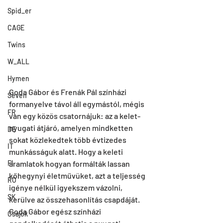
Spid_er
CAGE
Twins
W_ALL
Hymen
Goda Gábor és Frenák Pál színházi 
Seven
formanyelve távol áll egymástól, mégis 
FR
van egy közös csatornájuk: az a kelet-
nyugati átjáró, amelyen mindketten 
DE
sokat közlekedtek több évtizedes 
IT
munkásságuk alatt. Hogy a keleti 
áramlatok hogyan formálták lassan 
FI
kőhegynyi életművüket, azt a teljesség 
RO
igénye nélkül igyekszem vázolni, 
SK
kerülve az összehasonlítás csapdáját.
Goda Gábor egész színházi 
Csajok