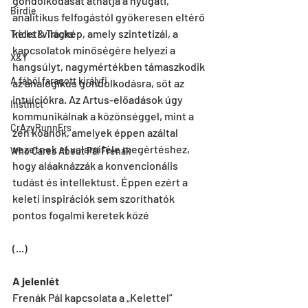
gondolkodását áthatja a nyugati, 
Birdie
analitikus felfogástól gyökeresen eltérő 
keleti világkép, amely szintetizál, a 
Tricks & Tracks
kapcsolatok minőségére helyezi a 
X&Y
hangsúlyt, nagymértékben támaszkodik 
A fából faragott királyfi
az analogikus gondolkodásra, sőt az 
intuíciókra. Az Artus-előadások úgy 
Instinct
kommunikálnak a közönséggel, mint a 
CrAzyRunnErs
zen kóanok, amelyek éppen azáltal 
vezetnek el valamiféle megértéshez, 
Who Cares About Pál Frenák
hogy aláaknázzák a konvencionális 
tudást és intellektust. Éppen ezért a 
keleti inspirációk sem szoríthatók 
pontos fogalmi keretek közé
(...)
A jelenlét
Frenák Pál kapcsolata a „Kelettel” 