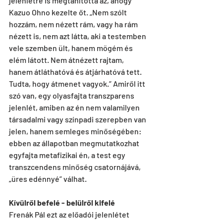
jelenlétre is megtanította az, ahogy 
Kazuo Ohno kezelte őt. „Nem szólt 
hozzám, nem nézett rám, vagy ha rám 
nézett is, nem azt látta, aki a testemben 
vele szemben ült, hanem mögém és 
elém látott. Nem átnézett rajtam, 
hanem átláthatóvá és átjárhatóvá tett. 
Tudta, hogy átmenet vagyok.” Amiről itt 
szó van, egy olyasfajta transzparens 
jelenlét, amiben az én nem valamilyen 
társadalmi vagy színpadi szerepben van 
jelen, hanem semleges minőségében: 
ebben az állapotban megmutatkozhat 
egyfajta metafizikai én, a test egy 
transzcendens minőség csatornájává, 
„üres edénnyé” válhat.
Kívülről befelé - belülről kifelé
Frenák Pál ezt az előadói jelenlétet 