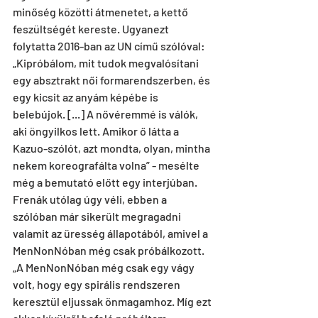
minőség közötti átmenetet, a kettő 
feszültségét kereste. Ugyanezt 
folytatta 2016-ban az UN című szólóval: 
„Kipróbálom, mit tudok megvalósítani 
egy absztrakt női formarendszerben, és 
egy kicsit az anyám képébe is 
belebújok. [...] A nővéremmé is válók, 
aki öngyilkos lett. Amikor ő látta a 
Kazuo-szólót, azt mondta, olyan, mintha 
nekem koreografálta volna” - mesélte 
még a bemutató előtt egy interjúban. 
Frenák utólag úgy véli, ebben a 
szólóban már sikerült megragadni 
valamit az üresség állapotából, amivel a 
MenNonNóban még csak próbálkozott. 
„A MenNonNóban még csak egy vágy 
volt, hogy egy spirális rendszeren 
keresztül eljussak önmagamhoz. Míg ezt 