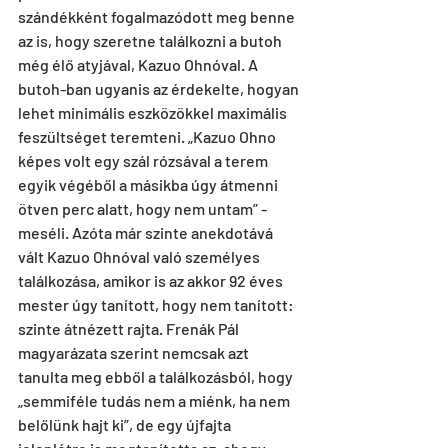
szándékként fogalmazódott meg benne 
az is, hogy szeretne találkozni a butoh 
még élő atyjával, Kazuo Ohnóval. A 
butoh-ban ugyanis az érdekelte, hogyan 
lehet minimális eszközökkel maximális 
feszültséget teremteni. „Kazuo Ohno 
képes volt egy szál rózsával a terem 
egyik végéből a másikba úgy átmenni 
ötven perc alatt, hogy nem untam” - 
meséli. Azóta már szinte anekdotává 
vált Kazuo Ohnóval való személyes 
találkozása, amikor is az akkor 92 éves 
mester úgy tanított, hogy nem tanított: 
szinte átnézett rajta. Frenák Pál 
magyarázata szerint nemcsak azt 
tanulta meg ebből a találkozásból, hogy 
„semmiféle tudás nem a miénk, ha nem 
belőlünk hajt ki”, de egy újfajta 