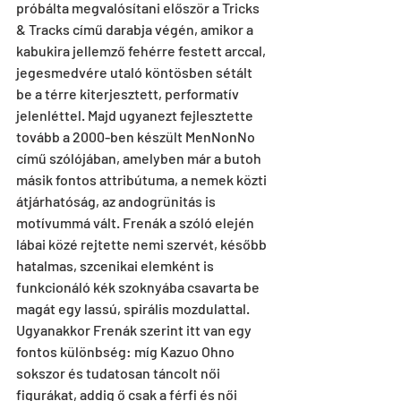
próbálta megvalósítani először a Tricks 
& Tracks című darabja végén, amikor a 
kabukira jellemző fehérre festett arccal, 
jegesmedvére utaló köntösben sétált 
be a térre kiterjesztett, performatív 
jelenléttel. Majd ugyanezt fejlesztette 
tovább a 2000-ben készült MenNonNo 
című szólójában, amelyben már a butoh 
másik fontos attribútuma, a nemek közti 
átjárhatóság, az andogrünitás is 
motívummá vált. Frenák a szóló elején 
lábai közé rejtette nemi szervét, később 
hatalmas, szcenikai elemként is 
funkcionáló kék szoknyába csavarta be 
magát egy lassú, spirális mozdulattal. 
Ugyanakkor Frenák szerint itt van egy 
fontos különbség: míg Kazuo Ohno 
sokszor és tudatosan táncolt női 
figurákat, addig ő csak a férfi és női 