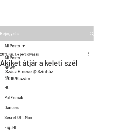
Bejegyzés
All Posts
2019. jún. 1.
4 perc olvasás
All Posts
Akiket átjár a keleti szél
NEWS
Szász Emese @ Színház
EN
2019/6.szám
HU
Pal Frenak
Dancers
Secret Off_Man
Fig_Ht