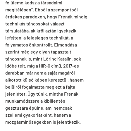
felülemelkedsz a társadalmi 
megítélésen”. Ebből a szempontból 
érdekes paradoxon, hogy Frenák mindig 
technikás táncosokat választ 
társulatába, akikről aztán igyekszik 
lefejteni a felesleges technikát, a 
folyamatos önkontrollt. Elmondása 
szerint még egy olyan tapasztalt 
táncosnak is, mint Lőrinc Katalin, sok 
időbe telt, míg a HIR-0 című, 2017-es 
darabban már nem a saját magáról 
alkotott külső képen keresztül, hanem 
belülről fogalmazta meg ezt a fajta 
jelenlétet. Ügy tűnik, mintha Frenák 
munkamódszere a kibillentés 
gesztusára épülne, ami nemcsak 
szellemi gyakorlatként, hanem a 
mozgásminőségekben is jelentkezik.