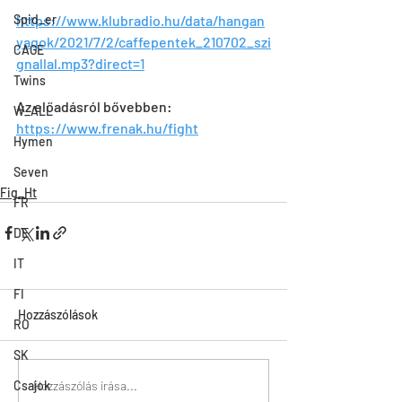
Spid_er
https://www.klubradio.hu/data/hangan
yagok/2021/7/2/caffepentek_210702_szi
CAGE
gnallal.mp3?direct=1
Twins
Az előadásról bővebben: 
W_ALL
https://www.frenak.hu/fight
Hymen
Seven
Fig_Ht
FR
DE
IT
FI
Hozzászólások
RO
SK
Hozzászólás írása...
Csajok