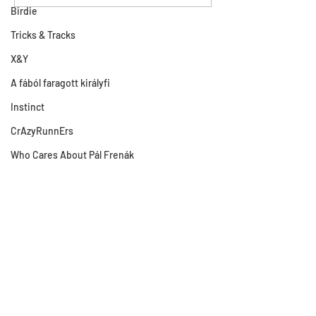
Birdie
Tricks & Tracks
X&Y
A fából faragott királyfi
Instinct
CrAzyRunnErs
Who Cares About Pál Frenák