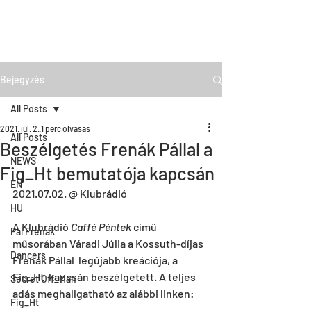
Bejegyzés
All Posts
2021. júl. 2.
1 perc olvasás
All Posts
Beszélgetés Frenák Pállal a
NEWS
Fig_Ht bemutatója kapcsán
EN
2021.07.02. @ Klubrádió
HU
A Klubrádió 
Caffé Péntek
 című 
Pal Frenak
műsorában Váradi Júlia a Kossuth-díjas 
Dancers
Frenák Pállal  legújabb kreációja, a 
Fig_Ht  kapcsán beszélgetett. A teljes 
Secret Off_Man
adás meghallgatható az alábbi linken:
Fig_Ht