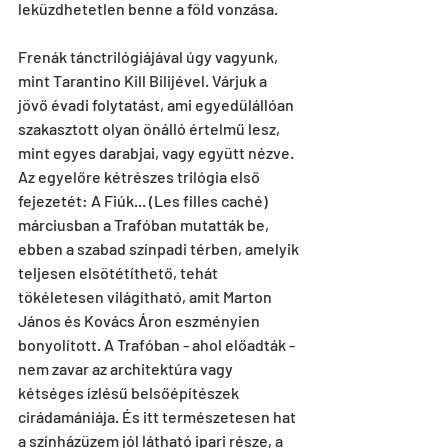
leküzdhetetlen benne a föld vonzása.
Frenák tánctrilógiájával úgy vagyunk, 
mint Tarantino Kill Bilijével. Várjuk a 
jövő évadi folytatást, ami egyedülállóan 
szakasztott olyan önálló értelmű lesz, 
mint egyes darabjai, vagy együtt nézve. 
Az egyelőre kétrészes trilógia első 
fejezetét: A Fiúk... (Les filles caché) 
márciusban a Trafóban mutatták be, 
ebben a szabad színpadi térben, amelyik 
teljesen elsötétíthető, tehát 
tökéletesen világítható, amit Marton 
János és Kovács Áron eszményien 
bonyolított. A Trafóban - ahol előadták - 
nem zavar az architektúra vagy 
kétséges ízlésű belsőépítészek 
cirádamániája. És itt természetesen hat 
a színházüzem jól látható ipari része, a 