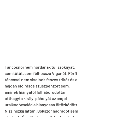
Táncosnői nem hordanak tüllszoknyát, 
sem tütüt, sem félhosszú Viganót. Férfi 
táncosai nem viselnek feszes trikót és a 
hajdan előírásos szuszpenzort sem, 
aminek hiányától fölháborodottan 
otthagyta királyi páholyát az angol 
uralkodócsalád a hiányosan öltözködött 
Nizsinszkij láttán. Sokszor nadrágot sem 