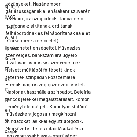
közügyeket. Magánemberi 
Spid_er
gátlásosságának ellenáraként szuverén 
CAGE
uralkodója a színpadnak. Táncai nem 
nyafognak: sikítanak, ordítanak, 
Twins
felháborodnak és felháborítanak aá élet 
W_ALL
(szűkebben: a nemi élet) 
leküzdhetetlenségeitől. Művészies 
Hymen
szenvelgés, bankszámlára ügyelő 
Seven
divatosan csinos kis szenvedelmek 
FR
helyett múltjából föltépett kínok 
tétetnek színpadán közszemlére. 
DE
Frenák maga is végigszenvedi életét. 
IT
Naplónak használja a színpadot. Beleírja 
táncos jelekkel megaláztatásait, komor 
FI
reménytelenségeit. Komolyan kínlódó 
RO
művészként jogosult megkínozni 
mindazokat, akikkel együtt dolgozik. 
SK
Megköveteli teljes odaadásukat és a 
Csajok
legszabatosabb szak- szerűséget. 