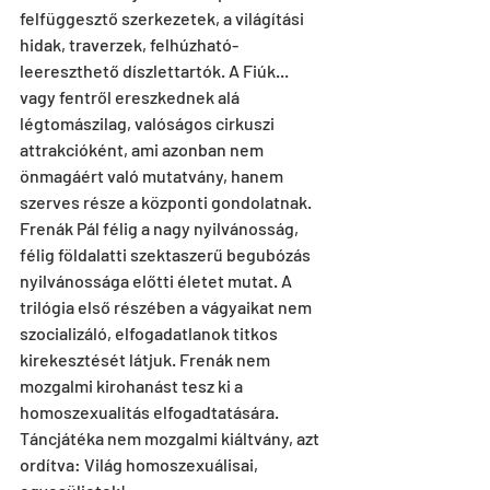
felfüggesztő szerkezetek, a világítási 
hidak, traverzek, felhúzható-
leereszthető díszlettartók. A Fiúk... 
vagy fentről ereszkednek alá 
légtomászilag, valóságos cirkuszi 
attrakcióként, ami azonban nem 
önmagáért való mutatvány, hanem 
szerves része a központi gondolatnak.
Frenák Pál félig a nagy nyilvánosság, 
félig földalatti szektaszerű begubózás 
nyilvánossága előtti életet mutat. A 
trilógia első részében a vágyaikat nem 
szocializáló, elfogadatlanok titkos 
kirekesztését látjuk. Frenák nem 
mozgalmi kirohanást tesz ki a 
homoszexualitás elfogadtatására. 
Táncjátéka nem mozgalmi kiáltvány, azt 
ordítva: Világ homoszexuálisai, 