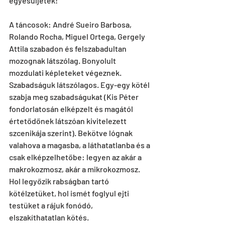
egyesüljetek!
A táncosok: André Sueiro Barbosa, 
Rolando Rocha, Miguel Ortega, Gergely 
Attila szabadon és felszabadultan 
mozognak látszólag. Bonyolult 
mozdulati képleteket végeznek. 
Szabadságuk látszólagos. Egy-egy kötél 
szabja meg szabadságukat (Kis Péter 
fondorlatosán elképzelt és magától 
értetődőnek látszóan kivitelezett 
szcenikája szerint). Bekötve lógnak 
valahova a magasba, a láthatatlanba és a 
csak elképzelhetőbe: legyen az akár a 
makrokozmosz, akár a mikrokozmosz. 
Hol legyőzik rabságban tartó 
kötélzetüket, hol ismét foglyul ejti 
testüket a rájuk fonódó, 
elszakíthatatlan kötés.