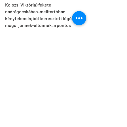
Kolozsi Viktória) fekete 
nadrágocskában-melltartóban 
kénytelenségből leeresztett lógók 
mögül jönnek-eltűnnek, a pontos 
fények néha sejtetik testüket, máskor 
csak részleteket engednek látni, négy 
hatalmas tojáshéjban egyensúlyoznak, 
gondoláznak, belehemperednek, 
kikelnek belőle, mint Vénusz a 
kagylóhéjból. Négyen szenvednek, 
négyen vágyakoznak, kielégítetlenek, 
kielégíthetetlenek, nem lelik nyugtukat-
nyugalmukat. Nem találnak rá a végső 
megoldásra.
Az első este harsogó, szenvedélyes 
zenéjét a francia Fabrice Planquette 
komponálta, a második este akusztikus , 