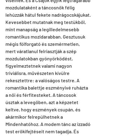
viselnek. És a Csajok egyik legtrágárabb 
mozdulataként a táncosnők félig 
lehúzzák hátul fekete nadrágocskájukat. 
Kevesebbet mutatnak meg testükből, 
mint manapság a legilledelmesebb 
romantikus mozidarabban. Gesztusuk 
mégis fölforgató és szemérmetlen, 
mert váratlanul felriasztják a szép 
mozdulatokban gyönyörködést, 
figyelmeztetnek valami nagyon 
triviálisra, művészeten kívülre 
rekesztettre: a valóságos testre. A 
romantika balettje eszményivé ruházta 
a női és férfitesteket. A táncosok 
úsztak a levegőben, azt a képzetet 
keltve, hogy eszmények csupán, és 
akármikor felrepülhetnek a 
Mindenhatóhoz. A modem tánc az izzadó 
test erőkifejtéseit nem tagadja. És 