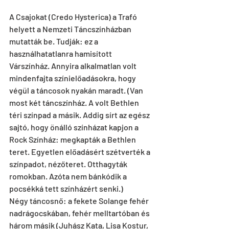
A Csajokat (Credo Hysterica) a Trafó 
helyett a Nemzeti Táncszínházban 
mutatták be. Tudják: ez a 
használhatatlanra hamisított 
Várszínház. Annyira alkalmatlan volt 
mindenfajta színielőadásokra, hogy 
végül a táncosok nyakán maradt. (Van 
most két táncszínház. A volt Bethlen 
téri színpad a másik. Addig sírt az egész 
sajtó, hogy önálló színházat kapjon a 
Rock Színház: megkapták a Bethlen 
teret. Egyetlen előadásért szétverték a 
színpadot, nézőteret. Otthagyták 
romokban. Azóta nem bánkódik a 
pocsékká tett színházért senki.)
Négy táncosnő: a fekete Solange fehér 
nadrágocskában, fehér melltartóban és 
három másik (Juhász Kata, Lisa Kostur, 