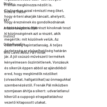
Birdie
Frenák megkínozza nézőit is. 
Elsősorban azzal rémiszti meg őket, 
Tricks & Tracks
hogy érteni akarják táncait, ahelyett, 
X&Y
hogy éreznének és gondolkodnának 
nézése közben. Másrészt kínoknak teszi 
A fából faragott királyfi
ki közönségének azt a részét, akik 
Instinct
megértik: mit közölnek velük. Az 
CrAzyRunnErs
őszinteség tapintatlanság. A teljes 
őszinteség az elviselhetőség határán 
Who Cares About Pál Frenák
jár. A jól csúszó művészeti termékek 
kényelmesen őszintétlenek. Vonzásuk 
és sikerük éppen abból az ajándékból 
ered, hogy megkímélik nézőiket 
(olvasóikat, hallgatóikat) az önmagukkal 
szembenézéstől. Frenák Pál miközben 
szomjasan áhítja a sikert: udvariatlanul 
kikerüli a cuppogó elragadtatáshoz 
vezető kitaposott utakat.