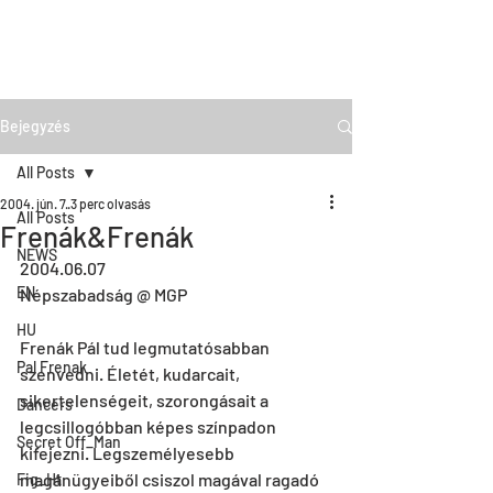
Bejegyzés
All Posts
2004. jún. 7.
3 perc olvasás
All Posts
Frenák&Frenák
NEWS
2004.06.07
EN
Népszabadság @ MGP
HU
Frenák Pál tud legmutatósabban 
Pal Frenak
szenvedni. Életét, kudarcait, 
sikertelenségeit, szorongásait a 
Dancers
legcsillogóbban képes színpadon 
Secret Off_Man
kifejezni. Legszemélyesebb 
magánügyeiből csiszol magával ragadó 
Fig_Ht