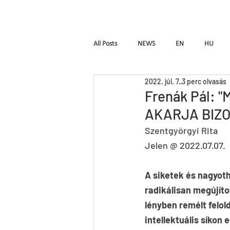
Kezdőlap
Fr
All Posts
NEWS
EN
HU
2022. júl. 7.
3 perc olvasás
W_ALL
Hymen
Seven
Frenák Pál:
AKARJA BIZO
A fából faragott királyfi
Instinct
Szentgyörgyi Rita
Jelen @ 2022.07.07.
A siketek és nagyoth
radikálisan megújíto
lényben remélt felold
intellektuális síkon