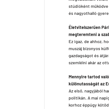
stúdióként működve t
és nagyothalló gyere
Életvitelszerűen Pár
megteremteni a szab
Ez igaz, de ahhoz, h
muszáj bizonyos külfö
gazdagságot és átjárá
szemlélni akár az ott
Mennyire tartod való
különutasságát az E
Az első, nagyjából h
politikán. A mai nap
korhoz éppúgy kötőd