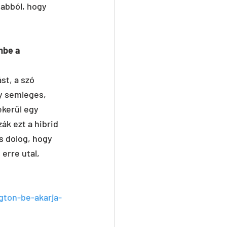
abból, hogy 
mbe a 
t, a szó 
y semleges, 
ekerül egy 
k ezt a hibrid 
s dolog, hogy 
erre utal, 
gton-be-akarja-