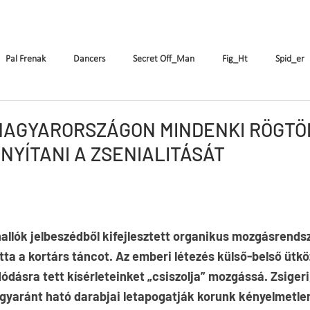
enák Pál
Társulat
Előadások
Oktatás
Pal Frenak
Dancers
Secret Off_Man
Fig_Ht
Spid_er
FR
DE
IT
FI
RO
SK
Csajok
Birdie
 "MAGYARORSZÁGON MINDENKI RÖGTÖ
NYÍTANI A ZSENIALITÁSÁT
CrAzyRunnErs
Who Cares About Pál Frenák
allók jelbeszédből kifejlesztett organikus mozgásrendsz
tta a kortárs táncot. Az emberi létezés külső-belső ütkö
ódásra tett kísérleteinket „csiszolja” mozgássá. Zsigeri,
 egyaránt ható darabjai letapogatják korunk kényelmetle