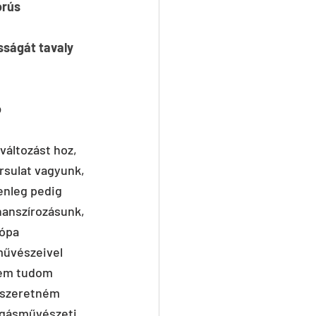
rús 
sságát tavaly 
 
áltozást hoz, 
rsulat vagyunk, 
enleg pedig 
nanszírozásunk, 
ópa 
művészeivel 
nem tudom 
t szeretném 
zgásművészeti 