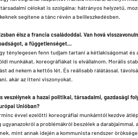
ársadalmi célokat is szolgálna: hátrányos helyzetű, mozg
keknek segítene a tánc révén a beilleszkedésben.
izsban élsz a francia családoddal. Van hová visszavonulni
adságot, a függetlenséget...
ogy ténylegesen fenn tudjam tartani a kétlakiságomat és 
ldi munkákat, koreográfiákat is elvállalnom. Morális stabi
st ad nekem a kettős lét. És reálisabb rálátással, távols
ani, akár az itteni viszonyokat.
s veszélynek a hazai politikai, társadalmi, gazdasági fo
urópai Unióban?
arminc évvel ezelőtti koreográfiai munkámtól kezdve átlé
ig ugyanazokról a problémákról beszélek a darabjaimmal, a
nek, mint annak idején a kommunista rendszer örökségei