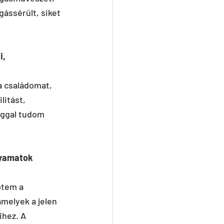
ássérült, siket 
, 
a családomat, 
litást, 
ággal tudom 
lyamatok 
ptem a 
melyek a jelen 
hez. A 