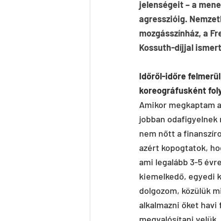
jelenségeit – a men
agresszióig. Nemzetk
mozgásszínház, a Fre
Kossuth-díjjal ismert
Időről-időre felmerü
koreográfusként foly
Amikor megkaptam a K
jobban odafigyelnek 
nem nőtt a finanszír
azért kopogtatok, ho
ami legalább 3-5 évr
kiemelkedő, egyedi k
dolgozom, közülük m
alkalmazni őket havi
megvalósítani velük,