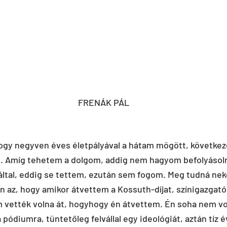
FRENÁK PÁL
ogy negyven éves életpályával a hátam mögött, következ
. Amíg tehetem a dolgom, addig nem hagyom befolyásol
 által, eddig se tettem, ezután sem fogom. Meg tudná nek
n az, hogy amikor átvettem a ­Kossuth-díjat, színigazgató
 vették volna át, hogyhogy én átvettem. Én soha nem vo
pódiumra, tüntetőleg felvállal egy ideológiát, aztán tíz é