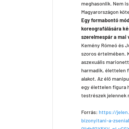
meghasonlik. Nem is
Magyarországon kötel
Egy formabontó módo
koreografálására ké
szerelmespár a mai 
Kemény Rómeó és Júli
szoros értelmében. 
aszexuális marionette
harmadik, élettelen 
alakot. Az élő manipu
egy élettelen figura 
testrészek jelennek 
Forrás: 
https://jele
bizonyitani-a-zsenia
0jjdh82X5YV_nLvCS