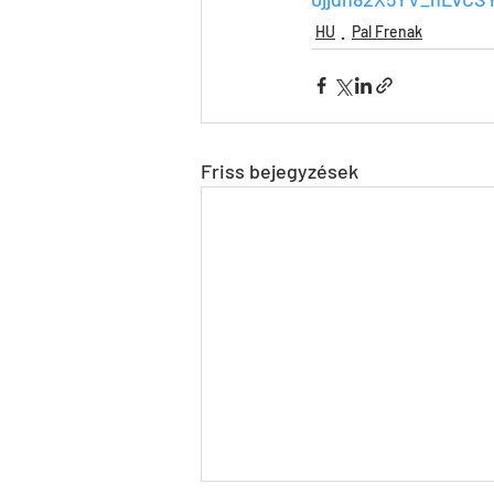
HU
Pal Frenak
Friss bejegyzések