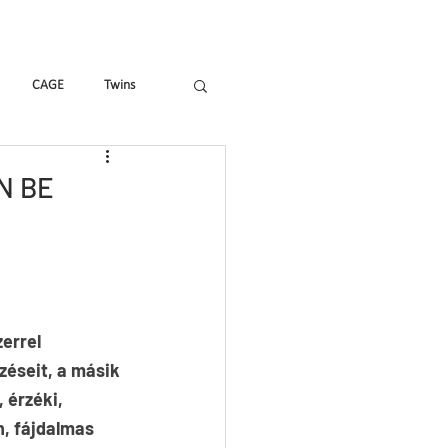
Hírek, cikkek
Shop
CAGE
Twins
Tricks & Tracks
X&Y
N BE
errel 
zéseit, a másik 
 érzéki, 
n, fájdalmas 