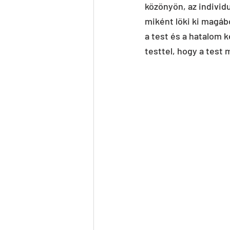
közönyön, az individ
miként löki ki magáb
a test és a hatalom 
testtel, hogy a test 