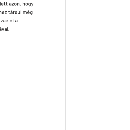
ett azon, hogy 
hez társul még 
zaélni a 
ával.