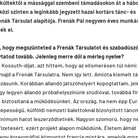
ekültektől a mássággal szembeni támadásokon át a hábo
özi szinten a leginkább jegyzett hazai kortárs tánc- és 
nák Társulat alapítója. Frenák Pál negyven éves munká
ék el.
l, hogy megszünteted a Frenák Társulatot és szabadúszó
tatod tovább. Jelenleg merre dől a mérleg nyelve?
ossuth-díjat, azt hittem, hogy az elismerésen túl némi v
majd a Frenák Társulatra. Nem így lett. Amióta kiemelt tá
ozásunk. Korábban állandó játszóhelyért kopogtattam, jel
gy legyen állandó próbahelyszínünk stúdióval, továbbá fi
e biztosítaná a működésünket. Az ország, ha nem épp Eur
épességű, külföldi nemzeti balettoknál bizonyított tánc
inimum hatot leszerződtetnék. Nagyon szomorú, hogy 
 fizetésért, ezért projekt alapon működünk. Életem álmá
 egy koreográfiai központot francia mintára, amelyik mo