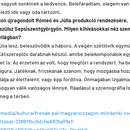
 vagyok senkinek a kedvence. Belefáradtam, elegem van 
ező ide vagy oda tartozni.
n újragondolt Rómeó és Júlia produkció rendezésére, 
szülsz Sepsiszentgyörgyön. Milyen kihívásokkal néz sze
világban?
a lesz, beleszövődik a háború. A végén szétlövik egymás
Kétszereplős darabnak készül, amibe belekomponálok eg
t is. Az érzetem az volt, hogy megtöri a rendszert, ha b
figura. Játéknak, fricskának szánom, hogy mozgásba hozzá
lálja az élettelent, vagy épp fordítva. Önmagában izgalma
hogyan válik valóságos lénnyé. Ráadásul a szcenográfia is 
meg a térben.
n.media/kultura/frenak-pal-magyarorszagon-mindenki-ro
litasat-3389?fbclid=IwAR3lqR9xf-
YOFO3raTBICMyykOlqK6Z4VTn_0kvHbQ