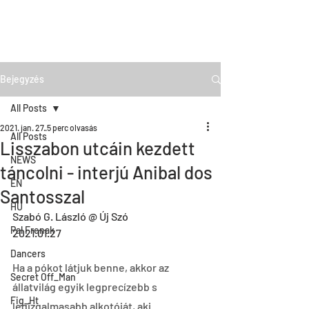
Bejegyzés
All Posts
2021. jan. 27.
5 perc olvasás
All Posts
Lisszabon utcáin kezdett
NEWS
táncolni - interjú Anibal dos
EN
Santosszal
HU
Szabó G. László @ Új Szó
Pal Frenak
2021.01.27
Dancers
Ha a pókot látjuk benne, akkor az 
Secret Off_Man
állatvilág egyik legprecízebb s 
Fig_Ht
legizgalmasabb alkotóját, aki 