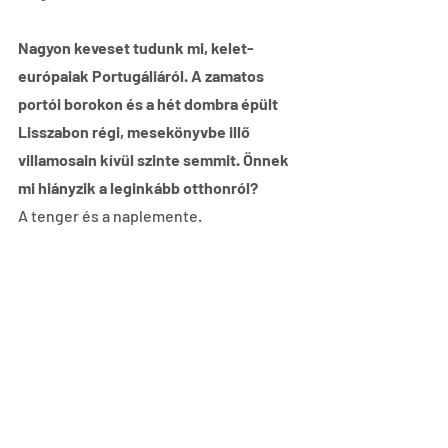
Nagyon keveset tudunk mi, kelet-
európaiak Portugáliáról. A zamatos 
portói borokon és a hét dombra épült 
Lisszabon régi, mesekönyvbe illő 
villamosain kívül szinte semmit. Önnek 
mi hiányzik a leginkább otthonról?
A tenger és a naplemente.