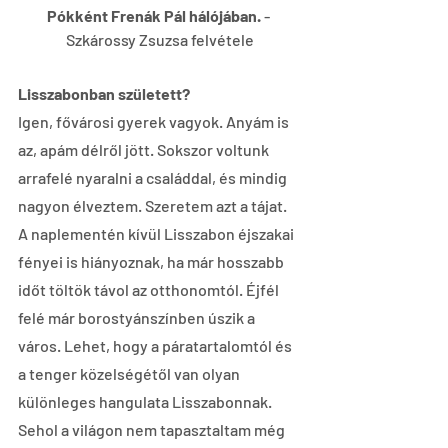
Pókként Frenák Pál hálójában. 
- 
Szkárossy Zsuzsa felvétele
Lisszabonban született?
Igen, fővárosi gyerek vagyok. Anyám is 
az, apám délről jött. Sokszor voltunk 
arrafelé nyaralni a családdal, és mindig 
nagyon élveztem. Szeretem azt a tájat. 
A naplementén kívül Lisszabon éjszakai 
fényei is hiányoznak, ha már hosszabb 
időt töltök távol az otthonomtól. Éjfél 
felé már borostyánszínben úszik a 
város. Lehet, hogy a páratartalomtól és 
a tenger közelségétől van olyan 
különleges hangulata Lisszabonnak. 
Sehol a világon nem tapasztaltam még 