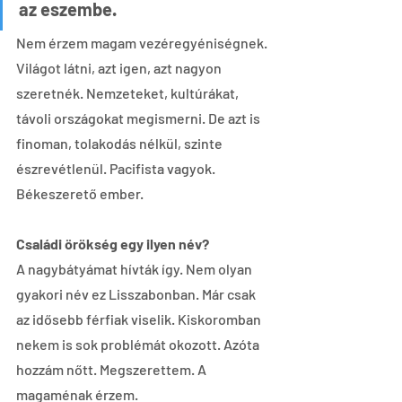
az eszembe.
Nem érzem magam vezéregyéniségnek. 
Világot látni, azt igen, azt nagyon 
szeretnék. Nemzeteket, kultúrákat, 
távoli országokat megismerni. De azt is 
finoman, tolakodás nélkül, szinte 
észrevétlenül. Pacifista vagyok. 
Békeszerető ember.
Családi örökség egy ilyen név?
A nagybátyámat hívták így. Nem olyan 
gyakori név ez Lisszabonban. Már csak 
az idősebb férfiak viselik. Kiskoromban 
nekem is sok problémát okozott. Azóta 
hozzám nőtt. Megszerettem. A 
magaménak érzem.