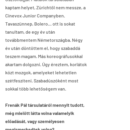
kaptam helyet, Zürichtől nem messze, a 
Cinevox Junior Companyben. 
Tavaszünnep, Bolero… ott is sokat 
tanultam, de egy év után 
továbbmentem Németországba. Négy 
év után döntöttem el, hogy szabaddá 
teszem magam. Más koreográfusokkal 
akartam dolgozni. Úgy éreztem, korlátok 
közt mozgok, amelyeket lehetetlen 
szétfeszíteni. Szabadúszóként most 
sokkal több lehetőségem van.
Frenák Pál társulatáról mennyit tudott, 
még mielőtt látta volna valamelyik 
előadását, vagy személyesen 
megismerkedtek volna?