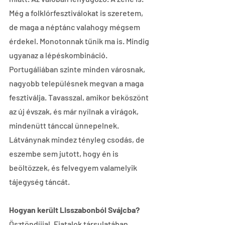
Még a folklórfesztiválokat is szeretem, 
de maga a néptánc valahogy mégsem 
érdekel. Monotonnak tűnik ma is. Mindig 
ugyanaz a lépéskombináció. 
Portugáliában szinte minden városnak, 
nagyobb településnek megvan a maga 
fesztiválja. Tavasszal, amikor beköszönt 
az új évszak, és már nyílnak a virágok, 
mindenütt tánccal ünnepelnek. 
Látványnak mindez tényleg csodás, de 
eszembe sem jutott, hogy én is 
beöltözzek, és felvegyem valamelyik 
tájegység táncát.
Hogyan került Lisszabonból Svájcba?
Ösztöndíjjal. Fiatalok társulatában 