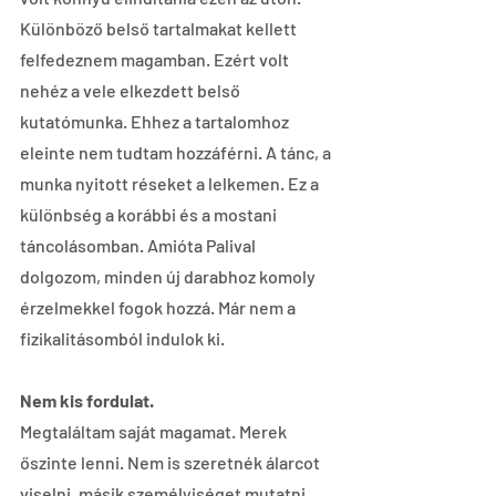
Különböző belső tartalmakat kellett 
felfedeznem magamban. Ezért volt 
nehéz a vele elkezdett belső 
kutatómunka. Ehhez a tartalomhoz 
eleinte nem tudtam hozzáférni. A tánc, a 
munka nyitott réseket a lelkemen. Ez a 
különbség a korábbi és a mostani 
táncolásomban. Amióta Palival 
dolgozom, minden új darabhoz komoly 
érzelmekkel fogok hozzá. Már nem a 
fizikalitásomból indulok ki.
Nem kis fordulat.
Megtaláltam saját magamat. Merek 
őszinte lenni. Nem is szeretnék álarcot 
viselni, másik személyiséget mutatni, 