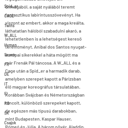
Spid_er
önmagából, a saját nyálából teremt 
fantasztikus labirintusszövevényt. Ha 
CAGE
viszont az embert, akkor a maga kreálta, 
Twins
láthatatlan hálóból szabadulni akaró, a 
W_ALL
lehetetlenben is a lehetségest kereső 
Hymen
teremtményt. Anibal dos Santos nyugat-
európai sikerekkel a háta mögött ma 
Seven
már Frenák Pál táncosa. A W_ALL és a 
FR
Cage után a Spid_er a harmadik darab, 
DE
amelyben szerepet kapott a Párizsban 
IT
élő magyar koreográfus társulatában. 
FI
Korábban Svájcban és Németországban 
táncolt, különböző szerepeket kapott, 
RO
de egészen más típusú darabokban, 
SK
mint Budapesten. Kaspar Hauser, 
Csajok
Rómeó és Júlia, A három nővér, Aladdin, 