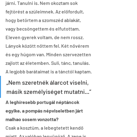
járni. Tanulni is. Nem okoztam sok 
fejtörést a szüleimnek. Az előfordult, 
hogy betörtem a szomszéd ablakát, 
vagy becsöngettem és elfutottam. 
Eleven gyerek voltam, de nem rossz. 
Lányok között nőttem fel. Két nővérem 
és egy húgom van. Minden szervezetten 
zajlott az életemben. Suli, tánc, tanulás. 
A legjobb barátaimat is a tánctól kaptam.
„Nem szeretnék álarcot viselni, 
másik személyiséget mutatni...“ 
A leghíresebb portugál néptáncok 
egyike, a pompás népviseletben járt 
malhao sosem vonzotta?
Csak a kosztüm, a lebegtetett kendő 
miatt. Az valóban lenyűgöző. A zene is. 