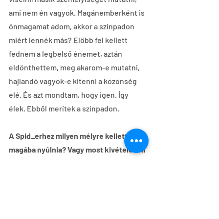
ami nem én vagyok. Magánemberként is 
önmagamat adom, akkor a színpadon 
miért lennék más? Előbb fel kellett 
fednem a legbelső énemet, aztán 
eldönthettem, meg akarom-e mutatni, 
hajlandó vagyok-e kitenni a közönség 
elé. És azt mondtam, hogy igen. Így 
élek. Ebből merítek a színpadon.
A Spid_erhez milyen mélyre kellett 
magába nyúlnia? Vagy most kivételesen 
az is elég volt, hogy a pókok életét 
tanulmányozta?
Budapestre én csak dolgozni járok. Vagy 
egy új darabot próbálunk, s olyankor 
belevetem magam a munkába, vagy 