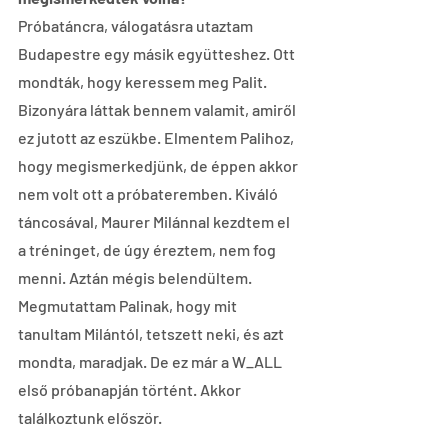
Próbatáncra, válogatásra utaztam 
Budapestre egy másik együtteshez. Ott 
mondták, hogy keressem meg Palit. 
Bizonyára láttak bennem valamit, amiről 
ez jutott az eszükbe. Elmentem Palihoz, 
hogy megismerkedjünk, de éppen akkor 
nem volt ott a próbateremben. Kiváló 
táncosával, Maurer Milánnal kezdtem el 
a tréninget, de úgy éreztem, nem fog 
menni. Aztán mégis belendültem. 
Megmutattam Palinak, hogy mit 
tanultam Milántól, tetszett neki, és azt 
mondta, maradjak. De ez már a W_ALL 
első próbanapján történt. Akkor 
találkoztunk először.