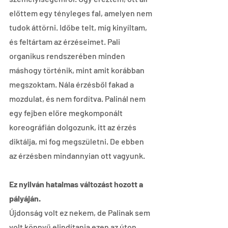
előttem egy tényleges fal, amelyen nem 
tudok áttörni. Időbe telt, míg kinyíltam, 
és feltártam az érzéseimet. Pali 
organikus rendszerében minden 
máshogy történik, mint amit korábban 
megszoktam. Nála érzésből fakad a 
mozdulat, és nem fordítva. Palinál nem 
egy fejben előre megkomponált 
koreográfián dolgozunk, itt az érzés 
diktálja, mi fog megszületni. De ebben 
az érzésben mindannyian ott vagyunk.
Ez nyilván hatalmas változást hozott a 
pályáján.
Újdonság volt ez nekem, de Palinak sem 
volt könnyű elindítania ezen az úton. 