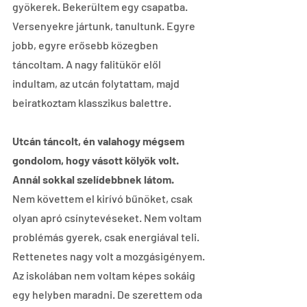
gyökerek. Bekerültem egy csapatba. 
Versenyekre jártunk, tanultunk. Egyre 
jobb, egyre erősebb közegben 
táncoltam. A nagy falitükör elől 
indultam, az utcán folytattam, majd 
beiratkoztam klasszikus balettre.
Utcán táncolt, én valahogy mégsem 
gondolom, hogy vásott kölyök volt. 
Annál sokkal szelídebbnek látom.
Nem követtem el kirívó bűnöket, csak 
olyan apró csínytevéseket. Nem voltam 
problémás gyerek, csak energiával teli. 
Rettenetes nagy volt a mozgásigényem. 
Az iskolában nem voltam képes sokáig 
egy helyben maradni. De szerettem oda 