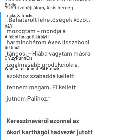
Birdie
Szentivánéji álom, A kis herceg.
Tricks & Tracks
„Behatárolt lehetőségek között 
X&Y
mozogtam – mondja a 
A fából faragott királyfi
harminchárom éves lisszaboni 
Instinct
táncos. – Hiába vágytam másra, 
CrAzyRunnErs
izgalmasabb produkciókra, 
Who Cares About Pál Frenák
azokhoz szabaddá kellett 
tennem magam. El kellett 
jutnom Palihoz.”
Keresztnevéről azonnal az 
ókori karthágói hadvezér jutott 