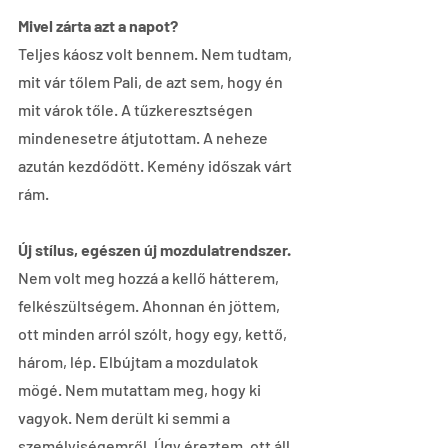
Mivel zárta azt a napot?
Teljes káosz volt bennem. Nem tudtam, 
mit vár tőlem Pali, de azt sem, hogy én 
mit várok tőle. A tűzkeresztségen 
mindenesetre átjutottam. A neheze 
azután kezdődött. Kemény időszak várt 
rám.
Új stílus, egészen új mozdulatrendszer.
Nem volt meg hozzá a kellő hátterem, 
felkészültségem. Ahonnan én jöttem, 
ott minden arról szólt, hogy egy, kettő, 
három, lép. Elbújtam a mozdulatok 
mögé. Nem mutattam meg, hogy ki 
vagyok. Nem derült ki semmi a 
személyiségemről. Úgy éreztem, ott áll 