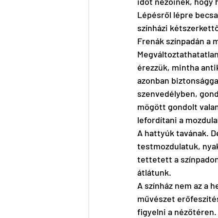
időt nézőinek, hogy h
Lépésről lépre becs
színházi kétszerkett
Frenák színpadán a 
Megváltoztathatatlan
érezzük, mintha ant
azonban biztonságga
szenvedélyben, gond
mögött gondolt valam
lefordítani a mozdul
A hattyúk tavának. D
testmozdulatuk, nyak
tettetett a színpado
átlátunk.
A színház nem az a he
művészet erőfeszítés
figyelni a nézőtéren.