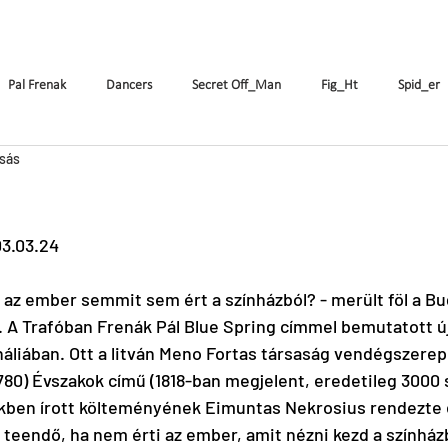
enák Pál
Társulat
Előadások
Oktatás
Pal Frenak
Dancers
Secret Off_Man
Fig_Ht
Spid_er
asás
FR
DE
IT
FI
RO
SK
Csajok
Birdie
3.03.24
CrAzyRunnErs
Who Cares About Pál Frenák
a az ember semmit sem ért a színházból? - merült föl a Bu
n. A Trafóban Frenák Pál Blue Spring címmel bemutatott új
háliában. Ott a litván Meno Fortas társaság vendégszerepe
780) Évszakok című (1818-ban megjelent, eredetileg 3000 s
ben írott költeményének Eimuntas Nekrosius rendezte e
teendő, ha nem érti az ember, amit nézni kezd a színház