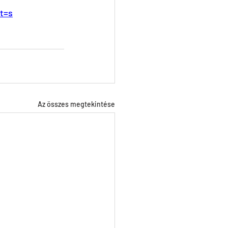
t=s
Az összes megtekintése