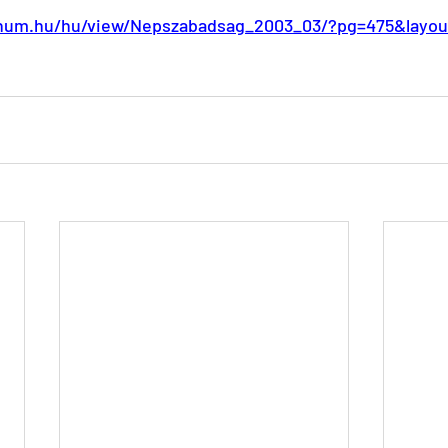
canum.hu/hu/view/Nepszabadsag_2003_03/?pg=475&layou