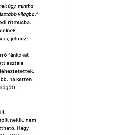
nek úgy, mintha 
isztább világba.”
edi ritmusba. 
selnek. 
ius, jelmez: 
orró fánkokat 
tt asztala 
iéheztetettek. 
ebb, ha ketten 
mögött 
i. 
dik nekik, nem 
ztható. Hagy 