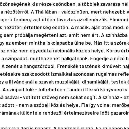
közönségének kis része csöndben, a többiek zavarása nélk
a nézőtérről. A Tháliában - valószínűen, mert nehezebb vo
ngerültebben, zajt ütőén távoztak az ellenérzők. Elmenni
 nézőtéri értetlenség esetén. A másik, ajánlatos mód: el
 sem próbálja megérteni azt, amit nem ért. A színházba
 az ember, mintha iskolapadba ülne be. Más itt a szórak
 színház nem egyedül a racionális közlés helye. Kóros ért
i a színpadot, mintha zenét hallgatnánk. Engedje a néző h
. A zenét a hangszóróból, Frenákék testének kiművelt haj
tésekre szakosodott izmaikkal azonosan rugalmas reflex
y a litvánoknál a szavak muzsikáját, dinamikáját, testek 
. A színpad fölé - föltehetően Tandori Dezső könyvben is
álásával - vetített szöveg nem sokat segít. A színház - ez
 adott - nem a szóbeli közlés helye. Fia így volna: merőb
rámának különféle rendezői értelmezéseire időt pazaroln
ívmánya a derűs panasz. A behízelgő jajszó. Felszínében k