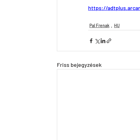
https://adtplus.ar
Pal Frenak
HU
Friss bejegyzések