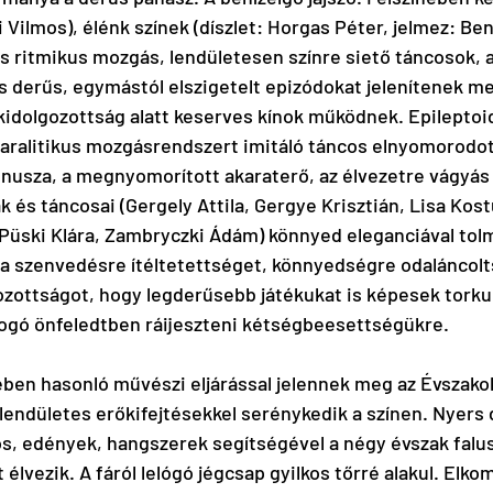
ai Vilmos), élénk színek (díszlet: Horgas Péter, jelmez: Be
űs ritmikus mozgás, lendületesen színre siető táncosok, a
 derűs, egymástól elszigetelt epizódokat jelenítenek me
kidolgozottság alatt keserves kínok működnek. Epileptoi
aralitikus mozgásrendszert imitáló táncos elnyomorodott
usza, a megnyomorított akaraterő, az élvezetre vágyás 
k és táncosai (Gergely Attila, Gergye Krisztián, Lisa Kost
 Püski Klára, Zambryczki Ádám) könnyed eleganciával tolm
a szenvedésre ítéltetettséget, könnyedségre odaláncolt
kozottságot, hogy legderűsebb játékukat is képesek torku
illogó önfeledtben ráijeszteni kétségbeesettségükre.
en hasonló művészi eljárással jelennek meg az Évszakok
lendületes erőkifejtésekkel serénykedik a színen. Nyers 
ros, edények, hangszerek segítségével a négy évszak falu
 élvezik. A fáról lelógó jégcsap gyilkos tőrré alakul. Elkomo