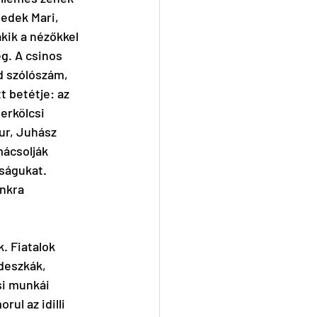
nedek Mari, 
kik a nézőkkel 
g. A csinos 
d szólószám, 
 betétje: az 
erkölcsi 
ur, Juhász 
ácsolják 
ságukat. 
nkra 
. Fiatalok 
deszkák, 
si munkái 
rul az idilli 