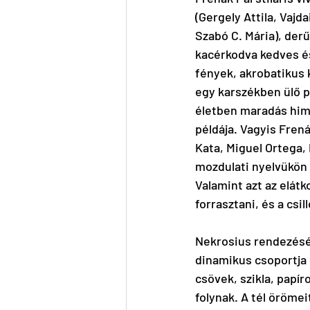
(Gergely Attila, Vajd
Szabó C. Mária), der
kacérkodva kedves és
fények, akrobatikus 
egy karszékben ülő p
életben maradás himn
példája. Vagyis Frená
Kata, Miguel Ortega,
mozdulati nyelvükön 
Valamint azt az elát
forrasztani, és a cs
Nekrosius rendezéséb
dinamikus csoportja 
csövek, szikla, papí
folynak. A tél örömeit