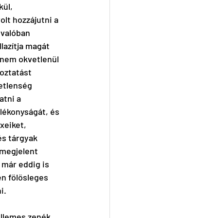
ül, 
lt hozzájutni a 
 valóban 
lazítja magát 
 nem okvetlenül 
oztatást 
etlenség 
atni a 
lékonyságát, és 
eiket, 
és tárgyak 
 megjelent 
 már eddig is 
en fölösleges 
i. 
ellemes zenék 