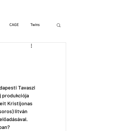
Hírek, cikkek
Shop
CAGE
Twins
Tricks & Tracks
X&Y
dapesti Tavaszi 
 produkciója 
it Kristijonas 
oros) litván 
lőadásával. 
ban? 