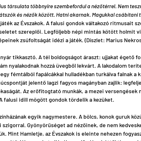
ius társulata többnyire szembefordul a nézőtérrel. Nem tesz
átszók és nézők között. Hatni akarnak. Magukkal csábítani t
játék az Évszakok. A falusi gondok váltakozó ritmusait sz
letet szereplői. Legföljebb népi mintás kötött holmit vi
peinek zsúfoltságát idézi a játék. (Díszlet: Marius Nekros
 nyár tikkasztó. A tél boldogságot áraszt: ujjakat égető f
ám nyalakodnak hozzá üvegből lekvárt. A lakodalom teríte
egy fémtálból fapálcákkal hulladékban turkálva falnak a k
súcspontját jelentő lagzi fagyos magányban zajlik: legfelj
sokaságát. Az erőfitogtató munkák, a mezei versengések 
 falusi idill mögött gondok tördelik a kezüket.
zínházának egyik nagymestere. A bölcs, konok guruk közül
 szigorral. Gyönyörűséget ad nézőinek, de nem kedveske
k. Mint Hamletje, az Évszakok is eleinte nehezen fogyas