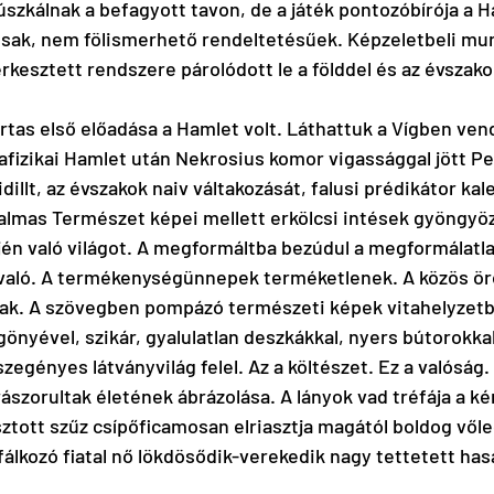
szkálnak a befagyott tavon, de a játék pontozóbírója a Ha
isak, nem fölismerhető rendeltetésűek. Képzeletbeli mu
esztett rendszere párolódott le a földdel és az évszakok
rtas első előadása a Hamlet volt. Láthattuk a Vígben ve
afizikai Hamlet után Nekrosius komor vigassággal jött Pe
idillt, az évszakok naiv váltakozását, falusi prédikátor ka
talmas Természet képei mellett erkölcsi intések gyöngyöz
djén való világot. A megformáltba bezúdul a megformálatla
való. A termékenységünnepek terméketlenek. A közös ö
ak. A szövegben pompázó természeti képek vitahelyzetb
önyével, szikár, gyalulatlan deszkákkal, nyers bútorokkal
egényes látványvilág felel. Az a költészet. Ez a valóság. 
rászorultak életének ábrázolása. A lányok vad tréfája a ké
sztott szűz csípőficamosan elriasztja magától boldog vől
éfálkozó fiatal nő lökdösődik-verekedik nagy tettetett has