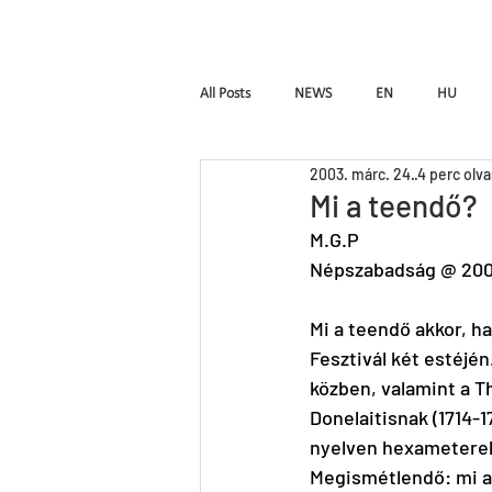
Kezdőlap
Fr
All Posts
NEWS
EN
HU
2003. márc. 24.
4 perc olv
W_ALL
Hymen
Seven
Mi a teendő?
M.G.P
Népszabadság @ 200
A fából faragott királyfi
Instinct
Mi a teendő akkor, h
Fesztivál két estéjé
közben, valamint a T
Donelaitisnak (1714-1
nyelven hexameterek
Megismétlendő: mi a 