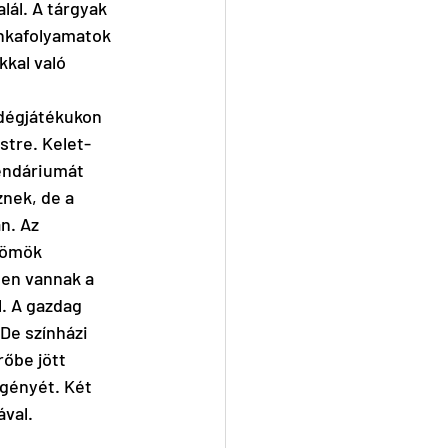
lál. A tárgyak 
nkafolyamatok 
kal való 
ndégjátékukon 
stre. Kelet-
lendáriumát 
nek, de a 
n. Az 
römök 
en vannak a 
. A gazdag 
De színházi 
rőbe jött 
egényét. Két 
ával.