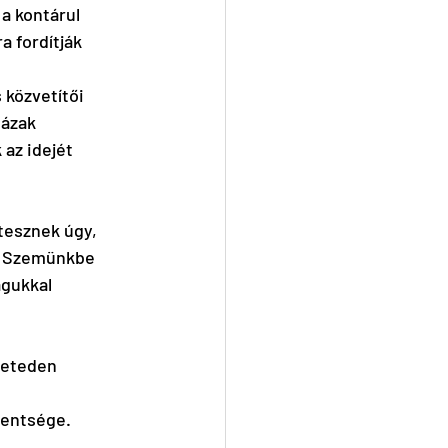
a kontárul 
 fordítják 
közvetítői 
ázak 
 az idejét 
tesznek úgy, 
t. Szemünkbe 
gukkal 
leteden 
 
zentsége.