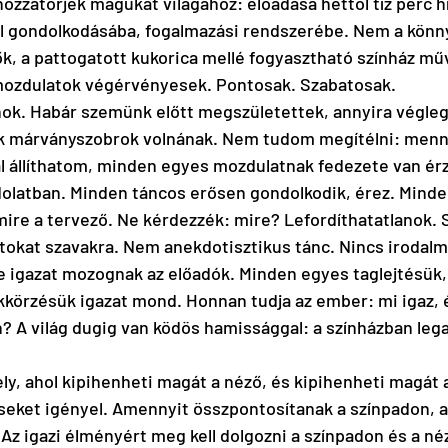
ozzátörjék magukat világához: előadása héttől tíz perc híjá
al gondolkodásába, fogalmazási rendszerébe. Nem a könn
ők, a pattogatott kukorica mellé fogyasztható színház mű
mozdulatok végérvényesek. Pontosak. Szabatosak. 
ok. Habár szemünk előtt megszületettek, annyira végleg
ik márványszobrok volnának. Nem tudom megítélni: menny
l állíthatom, minden egyes mozdulatnak fedezete van ér
olatban. Minden táncos erősen gondolkodik, érez. Minde
ire a tervező. Ne kérdezzék: mire? Lefordíthatatlanok. 
atokat szavakra. Nem anekdotisztikus tánc. Nincs irodalm
e igazat mozognak az előadók. Minden egyes taglejtésük,
körzésük igazat mond. Honnan tudja az ember: mi igaz, é
n? A világ dugig van ködös hamissággal: a színházban lega
ly, ahol kipihenheti magát a néző, és kipihenheti magát a
eket igényel. Amennyit összpontosítanak a színpadon, a
 Az igazi élményért meg kell dolgozni a színpadon és a néz