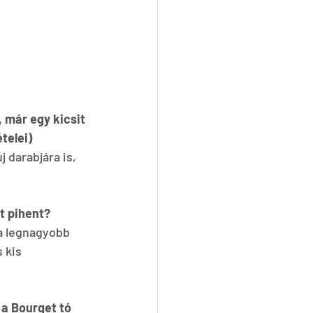
 már egy kicsit 
                  
 darabjára is, 
at pihent?
 a legnagyobb 
 kis 
 a Bourget tó 