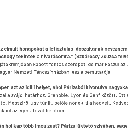
Az elmúlt hónapokat a letisztulás időszakának nevezném,
shogy tekintek a hivatásomra.” (Szkárossy Zsuzsa felvételei)  
játékfilmjében kapott fontos szerepet, de már készül az új
Magyar Nemzeti Táncszínházban lesz a bemutatója.
en azt az idilli helyet, ahol Párizsból kivonulva nagyok
zel a svájci határhoz, Grenoble, Lyon és Genf között. Ott
tó. Messziről úgy tűnik, belőle nőnek ki a hegyek. Kedves
lakból az egész tavat belátom.
én hol kap több impulzust? Párizs lüktető szívében, vagy