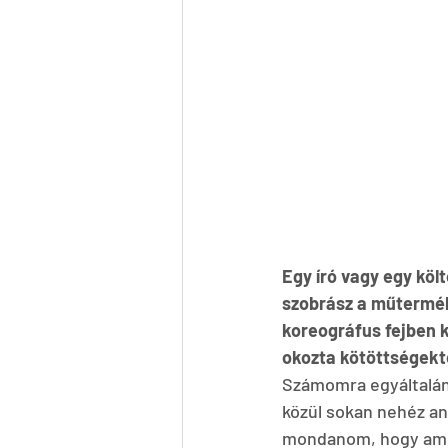
Egy író vagy egy költ
szobrász a műterméb
koreográfus fejben 
okozta kötöttségekt
Számomra egyáltalán
közül sokan nehéz an
mondanom, hogy amily