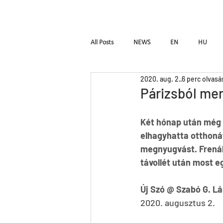
Kezdőlap
Fr
All Posts
NEWS
EN
HU
2020. aug. 2.
6 perc olvasá
W_ALL
Hymen
Seven
Párizsból men
Két hónap után még 
A fából faragott királyfi
Instinct
elhagyhatta otthonát
megnyugvást. Frenák
távollét után most e
Új Szó @ 
Szabó G. Lá
2020. augusztus 2. 