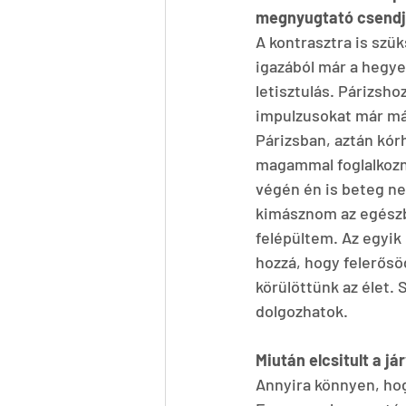
megnyugtató csend
A kontrasztra is szük
igazából már a hegye
letisztulás. Párizsh
impulzusokat már má
Párizsban, aztán kór
magammal foglalkozni
végén én is beteg ne
kimásznom az egészbő
felépültem. Az egyik
hozzá, hogy felerősö
körülöttünk az élet. S
dolgozhatok.
Miután elcsitult a j
Annyira könnyen, ho