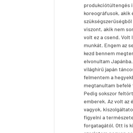
produkciótúltengés i
koreográfusok, akik
szükségszerűségből a
viszont, akik nem so
volt ez a csend. Vol
munkát. Engem az se
kezd bennem megtere
elvonultam Japánba. 
világhírű japán tánco
felmentem a hegyekbe
megtanultam befelé f
Pedig sokszor feltör
emberek. Az volt az 
vagyok, kiszolgáltat
figyelni a természet
forgatagától. Ott is 