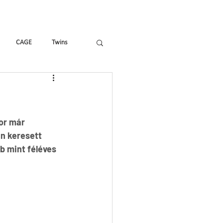
Hírek, cikkek
Shop
CAGE
Twins
Tricks & Tracks
X&Y
or már 
n keresett 
 mint féléves 