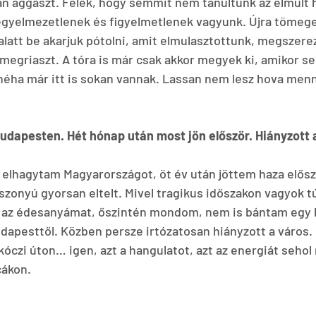
n aggaszt. Félek, hogy semmit nem tanultunk az elmúlt 
egyelmezetlenek és figyelmetlenek vagyunk. Újra tömege
alatt be akarjuk pótolni, amit elmulasztottunk, megszerez
egriaszt. A tóra is már csak akkor megyek ki, amikor sen
 néha már itt is sokan vannak. Lassan nem lesz hova menni
udapesten. Hét hónap után most jön először. Hiányzott a
 elhagytam Magyarországot, öt év után jöttem haza előszö
zonyú gyorsan eltelt. Mivel tragikus időszakon vagyok tú
 az édesanyámat, őszintén mondom, nem is bántam egy k
dapesttől. Közben persze irtózatosan hiányzott a város.
óczi úton… igen, azt a hangulatot, azt az energiát sehol
cákon.