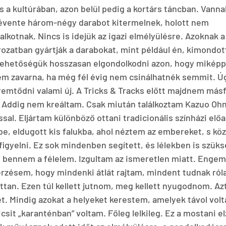
s a kultúrában, azon belül pedig a kortárs táncban. Vanna
 évente három-négy darabot kitermelnek, holott nem 
lkotnak. Nincs is idejük az igazi elmélyülésre. Azoknak 
rozatban gyártják a darabokat, mint például én, kimondo
t lehetőségük hosszasan elgondolkodni azon, hogy miképp
m zavarna, ha még fél évig nem csinálhatnék semmit. Ú
mtődni valami új. A Tricks & Tracks előtt majdnem másf
Addig nem kreáltam. Csak miután találkoztam Kazuo Ohnó
ssal. Eljártam különböző ottani tradicionális színházi elő
, eldugott kis falukba, ahol néztem az embereket, s kö
igyelni. Ez sok mindenben segített, és lélekben is szüks
t bennem a félelem. Izgultam az ismeretlen miatt. Engem 
érzésem, hogy mindenki átlát rajtam, mindent tudnak ról
ottan. Ezen túl kellett jutnom, meg kellett nyugodnom. A
et. Mindig azokat a helyeket kerestem, amelyek távol volt
kicsit „karanténban” voltam. Főleg lelkileg. Ez a mostani e