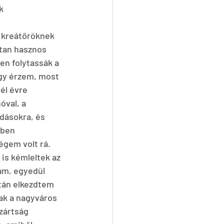
k 
a kreátőröknek 
ttan hasznos 
en folytassák a 
gy érzem, most 
él évre 
val, a 
adásokra, és 
zben 
égem volt rá. 
is kémleltek az 
am, egyedül 
ztán elkezdtem 
ak a nagyváros 
lzártság 