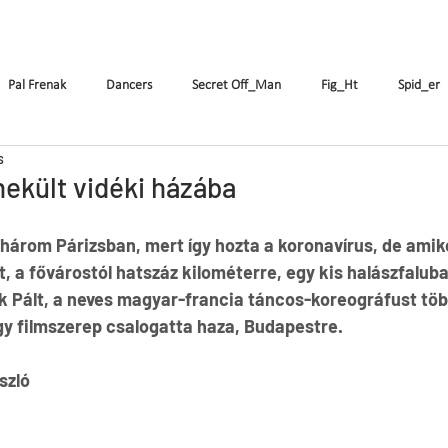
enák Pál
Társulat
Előadások
Oktatás
Pal Frenak
Dancers
Secret Off_Man
Fig_Ht
Spid_er
s
FR
DE
IT
FI
RO
SK
Csajok
Birdie
ekült vidéki házába
három Párizsban, mert így hozta a koronavírus, de amik
CrAzyRunnErs
Who Cares About Pál Frenák
, a fővárostól hatszáz kilométerre, egy kis halászfaluba
 Pált, a neves magyar-francia táncos-koreográfust több
gy filmszerep csalogatta haza, Budapestre.
szló