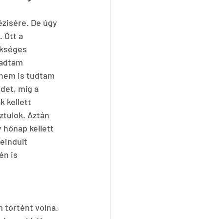
ézisére. De úgy 
 Ott a 
ükséges 
gadtam 
 nem is tudtam 
det, míg a 
 kellett 
tulok. Aztán 
hónap kellett 
eindult 
én is 
történt volna. 