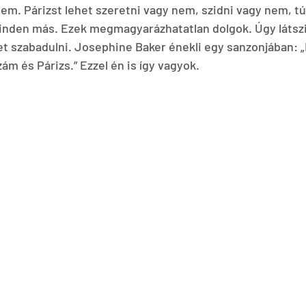
m. Párizst lehet szeretni vagy nem, szidni vagy nem, túl
minden más. Ezek megmagyarázhatatlan dolgok. Úgy látszi
t szabadulni. Josephine Baker énekli egy sanzonjában: „
m és Párizs.” Ezzel én is így vagyok.