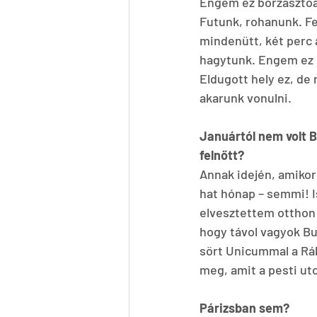
Engem ez borzasztóa
Futunk, rohanunk. F
mindenütt, két perc 
hagytunk. Engem ez m
Eldugott hely ez, de
akarunk vonulni.
Januártól nem volt B
felnőtt?
Annak idején, amikor
hat hónap – semmi! Is
elvesztettem otthon
hogy távol vagyok Bu
sört Unicummal a Rák
meg, amit a pesti ut
Párizsban sem?