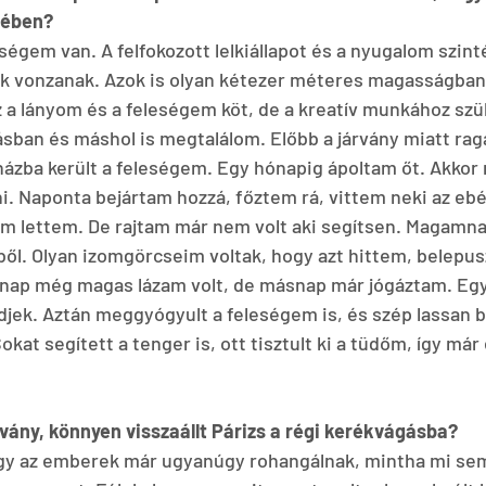
jében?
ségem van. A felfokozott lelkiállapot és a nyugalom szint
k vonzanak. Azok is olyan kétezer méteres magasságban.
oz a lányom és a feleségem köt, de a kreatív munkához sz
sban és máshol is megtalálom. Előbb a járvány miatt ra
házba került a feleségem. Egy hónapig ápoltam őt. Akkor
. Naponta bejártam hozzá, főztem rá, vittem neki az ebé
m lettem. De rajtam már nem volt aki segítsen. Magamnak
l. Olyan izomgörcseim voltak, hogy azt hittem, belepusz
 nap még magas lázam volt, de másnap már jógáztam. Egy 
djek. Aztán meggyógyult a feleségem is, és szép lassan b
okat segített a tenger is, ott tisztult ki a tüdőm, így már 
árvány, könnyen visszaállt Párizs a régi kerékvágásba?
gy az emberek már ugyanúgy rohangálnak, mintha mi sem 