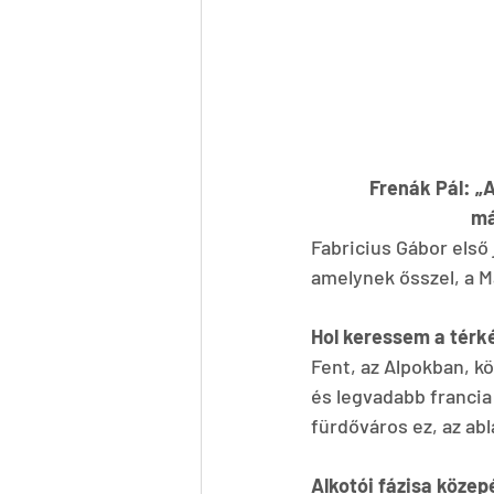
Frenák Pál: „
má
Fabricius Gábor első 
amelynek ősszel, a 
Hol keressem a térkép
Fent, az Alpokban, kö
és legvadabb francia 
fürdőváros ez, az ab
Alkotói fázisa közep