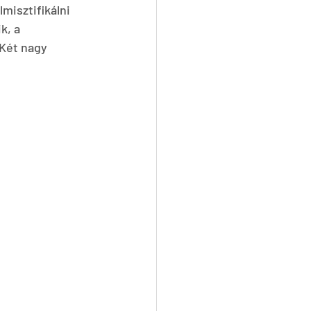
misztifikálni 
k, a 
Két nagy 