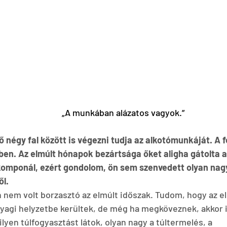
                                                                        „A munkában alázatos vagyok.”
ő négy fal között is végezni tudja az alkotómunkáját. A f
en. Az elmúlt hónapok bezártsága őket aligha gátolta a
komponál, ezért gondolom, ön sem szenvedett olyan nagy
ől.
 nem volt borzasztó az elmúlt időszak. Tudom, hogy az 
yagi helyzetbe kerültek, de még ha megköveznek, akkor is 
en túlfogyasztást látok, olyan nagy a túltermelés, a 