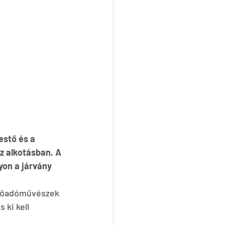
estő és a 
z alkotásban. A 
on a járvány 
előadóművészek 
ki kell 