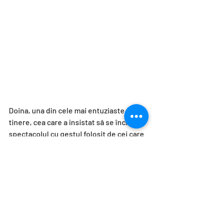
Doina, una din cele mai entuziaste 
tinere, cea care a insistat să se încheie 
spectacolul cu gestul folosit de cei care 
nu aud pentru aplauze, provine dintr-o 
familie cu opt copii, din care trei sunt 
”auzitori”. E frumoasă și emoționată, în 
asentimentul colegului său Laszlo care, 
prin semne, ne spune: ”aș fi vrut să fim 
mai mulți”.
Anul viitor, performance-ul realizat în 