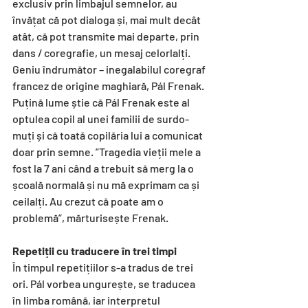
exclusiv prin limbajul semnelor, au 
învățat că pot dialoga și, mai mult decât 
atât, că pot transmite mai departe, prin 
dans / coregrafie, un mesaj celorlalți.
Geniu îndrumător – inegalabilul coregraf 
francez de origine maghiară, Pál Frenak. 
Puțină lume știe că Pál Frenak este al 
optulea copil al unei familii de surdo-
muți și că toată copilăria lui a comunicat 
doar prin semne. ”Tragedia vieții mele a 
fost la 7 ani când a trebuit să merg la o 
școală normală și nu mă exprimam ca și 
ceilalți. Au crezut că poate am o 
problemă”, mărturisește Frenak.
Repetiții cu traducere în trei timpi
În timpul repetițiilor s-a tradus de trei 
ori. Pál vorbea ungurește, se traducea 
în limba română, iar interpretul 