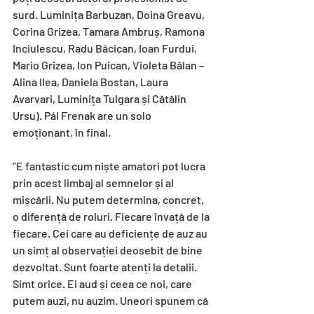
surd. Luminița Barbuzan, Doina Greavu, 
Corina Grizea, Tamara Ambruș, Ramona 
Inciulescu, Radu Băcican, Ioan Furdui, 
Mario Grizea, Ion Puican, Violeta Bălan – 
Alina Ilea, Daniela Bostan, Laura 
Avarvari, Luminița Tulgara și Cătălin 
Ursu). Pál Frenak are un solo 
emoționant, în final.
”E fantastic cum niște amatori pot lucra 
prin acest limbaj al semnelor și al 
mișcării. Nu putem determina, concret, 
o diferență de roluri. Fiecare învață de la 
fiecare. Cei care au deficiențe de auz au 
un simț al observației deosebit de bine 
dezvoltat. Sunt foarte atenți la detalii. 
Simt orice. Ei aud și ceea ce noi, care 
putem auzi, nu auzim. Uneori spunem că 