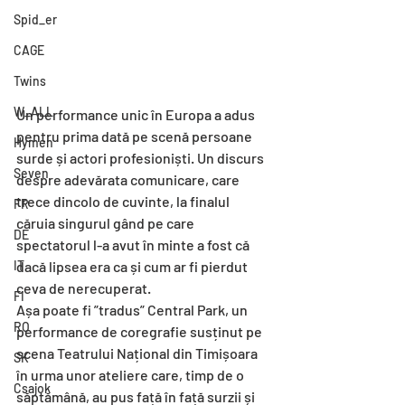
Spid_er
CAGE
Twins
W_ALL
Un performance unic în Europa a adus 
pentru prima dată pe scenă persoane 
Hymen
surde și actori profesioniști. Un discurs 
Seven
despre adevărata comunicare, care 
trece dincolo de cuvinte, la finalul 
FR
căruia singurul gând pe care 
DE
spectatorul l-a avut în minte a fost că 
IT
dacă lipsea era ca și cum ar fi pierdut 
ceva de nerecuperat.
FI
Așa poate fi ”tradus” Central Park, un 
RO
performance de coregrafie susținut pe 
scena Teatrului Național din Timișoara 
SK
în urma unor ateliere care, timp de o 
Csajok
săptămână, au pus față în față surzii și 