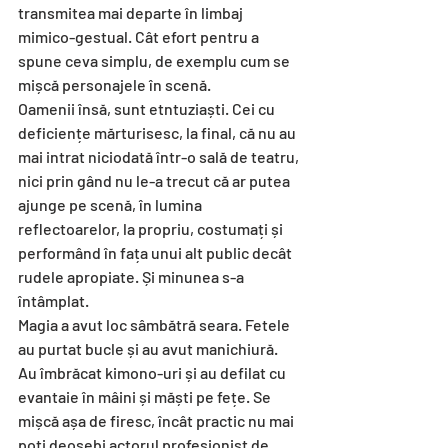
transmitea mai departe în limbaj 
mimico-gestual. Cât efort pentru a 
spune ceva simplu, de exemplu cum se 
mișcă personajele în scenă.
Oamenii însă, sunt etntuziaști. Cei cu 
deficiențe mărturisesc, la final, că nu au 
mai intrat niciodată într-o sală de teatru, 
nici prin gând nu le-a trecut că ar putea 
ajunge pe scenă, în lumina 
reflectoarelor, la propriu, costumați și 
performând în fața unui alt public decât 
rudele apropiate. Și minunea s-a 
întâmplat.
Magia a avut loc sâmbătră seara. Fetele 
au purtat bucle și au avut manichiură. 
Au îmbrăcat kimono-uri și au defilat cu 
evantaie în mâini și măști pe fețe. Se 
mișcă așa de firesc, încât practic nu mai 
poți deosebi actorul profesionist de 