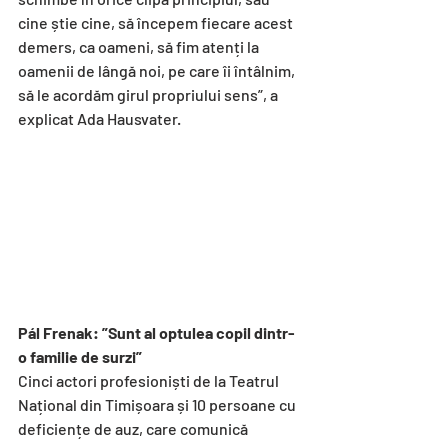
cine știe cine, să începem fiecare acest 
demers, ca oameni, să fim atenți la 
oamenii de lângă noi, pe care îi întâlnim, 
să le acordăm girul propriului sens”, a 
explicat Ada Hausvater.
Pál Frenak: ”Sunt al optulea copil dintr-
o familie de surzi”
Cinci actori profesioniști de la Teatrul 
Național din Timișoara și 10 persoane cu 
deficiențe de auz, care comunică 