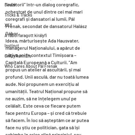
”auzitorii” într-un dialog coregrafic, 
Birdie
ochestrat de unul dintre cei mai mari 
Tricks & Tracks
coregrafi și dansatori ai lumii, Pál 
X&Y
Frenak, secondat de dansatorul Halász 
Gábor.
A fából faragott királyfi
Ideea, mărturisește Ada Hausvater, 
Instinct
managerul Naționalului, a apărut de 
câțiva ani în contextul Timișoara – 
CrAzyRunnErs
Capitală Europeană a Culturii. ”Am 
Who Cares About Pál Frenák
propus un atelier al ascultării, și mai 
profund. Unii asculă, dar nu toată lumea 
aude. Noi propunem un exercițiu al 
umanității. Teatrul Național propune să 
ne auzim, să ne înțelegem unul pe 
celălalt. Este ceva ce fiecare putem 
face pentru Europa – și cred că trebuie 
să facem. În loc să așteptăm ce ar putea 
face nu știu ce politician, gata să își 
schimbe în orice clipă principiul, sau 