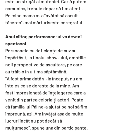
este un strigăt al muțeniei. Ca să putem 
comunica, trebuie dopar să fim atenți. 
Pe mine mama m-a învățat să ascult 
tăcerea”, mai mărturisește coregraful.
Anul viitor, performance-ul va deveni 
spectacol
Persoanele cu deficiențe de auz au 
împărtășit, la finalul show-ului, emoțiile 
noii perspective de ascultare, pe care 
au trăit-o în ultima săptămână.
”A fost prima dată și, la început, nu am 
înțeles ce se dorește de la mine. Am 
fost impresionată de înțelegerea care a 
venit din partea celorlalți actori. Poate 
că familia lui Pál ne-a ajutat pe noi să fim 
împreună, azi. Am învățat așa de multe 
lucruri încât nu pot decât să 
mulțumesc”, spune una din participante.