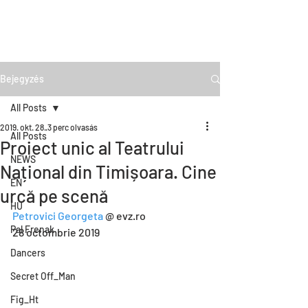
Bejegyzés
All Posts
2019. okt. 28.
3 perc olvasás
All Posts
Proiect unic al Teatrului
NEWS
Național din Timișoara. Cine
EN
urcă pe scenă
HU
Petrovici Georgeta
 @ evz.ro
Pal Frenak
28 octombrie 2019
Dancers
Secret Off_Man
Fig_Ht