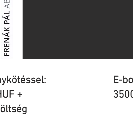
ykötéssel:
E-bo
HUF +
350
öltség