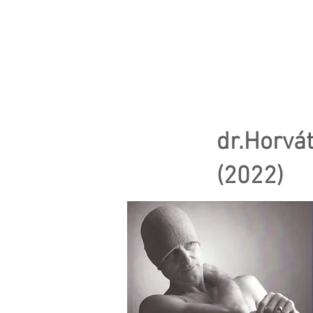
Kezdőlap
Fr
dr.Horvá
(2022)