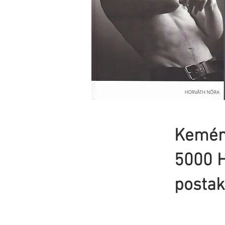
Kemén
5000 
postak