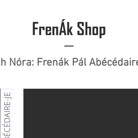
enák Pál
Társulat
Előadások
Oktatás
FrenÁk Shop
th Nóra: Frenák Pál Abécédair