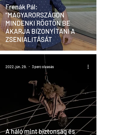
Frenák Pál:
"MAGYARORSZÁGON
MINDENKI RÖGTÖN BE
AKARJA BIZONYÍTANI A
ZSENIALITÁSÁT
2022. jún. 29.
3 perc olvasás
A háló mint biztonság és