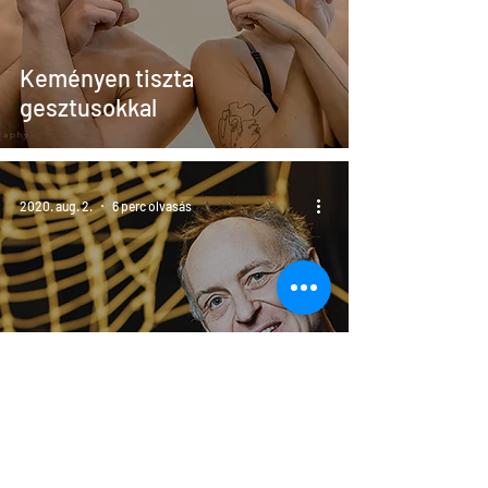
Keményen tiszta
gesztusokkal
2020. aug. 2.
6 perc olvasás
Párizsból menekült vidéki
házába