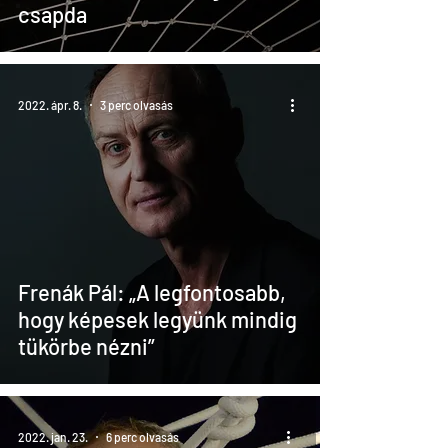
csapda
2022. ápr. 8.
3 perc olvasás
Frenák Pál: „A legfontosabb,
hogy képesek legyünk mindig
tükörbe nézni”
2022. jan. 23.
6 perc olvasás