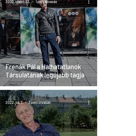
2023. szept. 23.
1 perc olvasás
Frenák Pál a Halhatatlanok
Társulatának legújabb tagja
2022. júl. 7.
3 perc olvasás