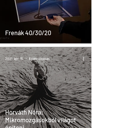
Frenák 40/30/20
2021. ápr. 15.
6 perc olvasás
Horváth Nóra:
Mikromozgásokból világot
építeni