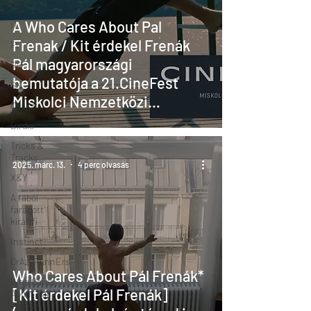
DE
A Who Cares About Pal
IT
Frenak / Kit érdekel Frenák
FI
Pál magyarországi
RO
bemutatója a 21.CineFest
SK
Miskolci Nemzetközi
Csajok
Filmfesztiválon lesz
Birdie
Tricks &
Tracks
2025. márc. 13.
4 perc olvasás
X&Y
A fából
faragott
királyfi
Instinct
CrAzyRunnErs
Who Cares About Pál Frenák*
Who Cares
[Kit érdekel Pál Frenák]
About Pál
Frenák