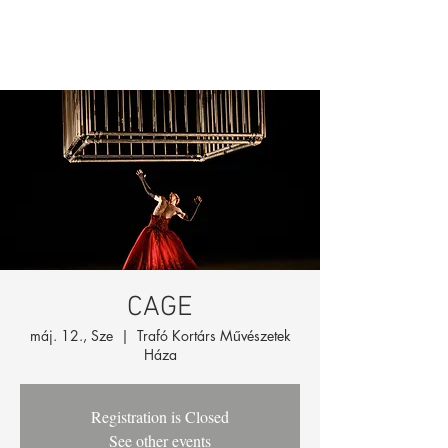
CAGE
máj. 12., Sze
  |  
Trafó Kortárs Művészetek
Háza
Registration is Closed
See other events