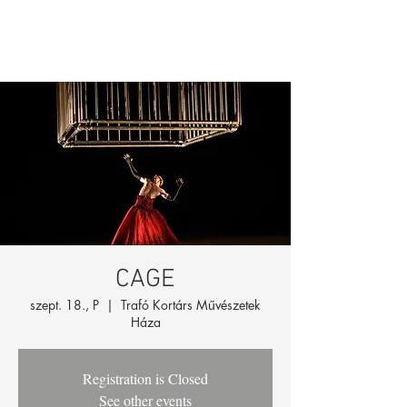
CAGE
szept. 18., P
  |  
Trafó Kortárs Művészetek
Háza
Registration is Closed
See other events