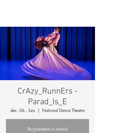
CrAzy_RunnErs -
Parad_Is_E
dec. 06., Szo
  |  
National Dance Theatre
Registration is closed