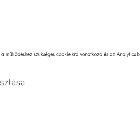
r a működéshez szükséges cookie-kra vonatkozó és az Analytics-be
sztása
Archívum
Interaktív
Kapcsolat