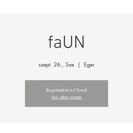
enák Pál
Társulat
Előadások
Oktatás
faUN
szept. 26., Sze
  |  
Eger
Registration is Closed
See other events