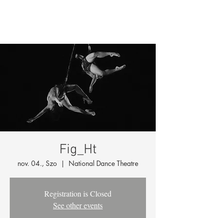
Fig_Ht
nov. 04., Szo
  |  
National Dance Theatre
Registration is Closed
See other events