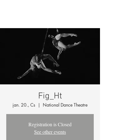
Fig_Ht
jan. 20., Cs
  |  
National Dance Theatre
Registration is Closed
See other events