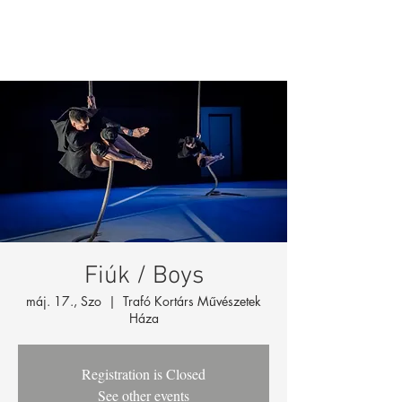
Fiúk / Boys
máj. 17., Szo
  |  
Trafó Kortárs Művészetek
Háza
Registration is Closed
See other events