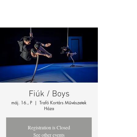
Fiúk / Boys
máj. 16., P
  |  
Trafó Kortárs Művészetek
Háza
Registration is Closed
See other events