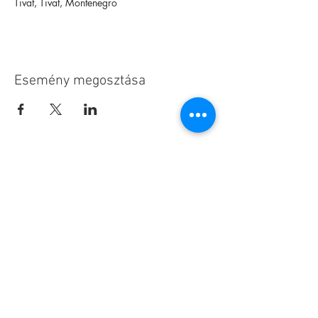
Tivat, Tivat, Montenegro
Esemény megosztása
Alapítvány
Archívum
Interaktív
Magazin
Kapcsolat