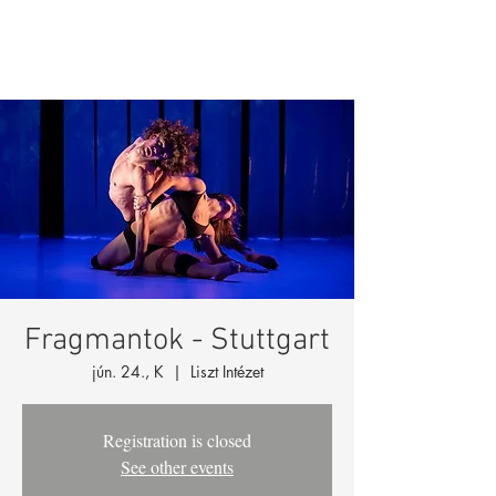
Fragmantok - Stuttgart
jún. 24., K
  |  
Liszt Intézet
Registration is closed
See other events