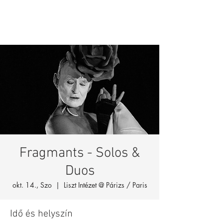
Fragmants - Solos &
Duos
okt. 14., Szo
  |  
Liszt Intézet @ Párizs / Paris
Idő és helyszín