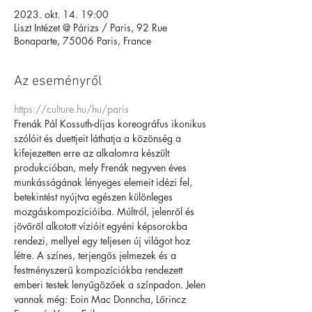
2023. okt. 14. 19:00
Liszt Intézet @ Párizs / Paris, 92 Rue
Bonaparte, 75006 Paris, France
Az eseményről
https://culture.hu/hu/paris
Frenák Pál Kossuth-díjas koreográfus ikonikus 
szólóit és duettjeit láthatja a közönség a 
kifejezetten erre az alkalomra készült 
produkcióban, mely Frenák negyven éves 
munkásságának lényeges elemeit idézi fel, 
betekintést nyújtva egészen különleges 
mozgáskompozícióiba. Múltról, jelenről és 
jövőről alkotott vízióit egyéni képsorokba 
rendezi, mellyel egy teljesen új világot hoz 
létre. A színes, terjengős jelmezek és a 
festményszerű kompozíciókba rendezett 
emberi testek lenyűgözőek a színpadon. Jelen 
vannak még: Eoin Mac Donncha, Lőrincz 