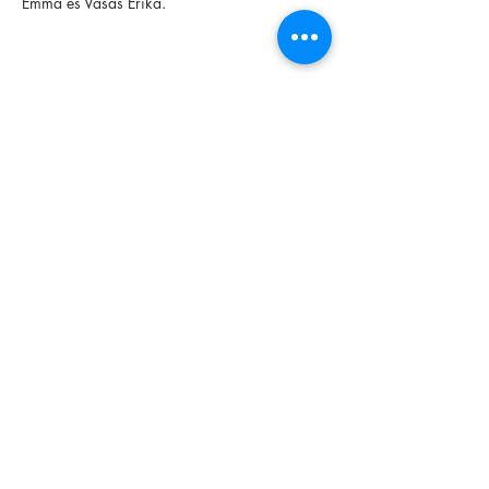
Emma és Vasas Erika.
Esemény megosztása
Alapítvány
Archívum
Interaktív
Magazin
Kapcsolat