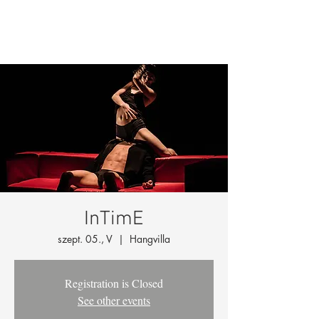
InTimE
szept. 05., V
  |  
Hangvilla
Registration is Closed
See other events