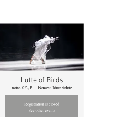
Lutte of Birds
márc. 07., P
  |  
Nemzeti Táncszínház
Registration is closed
See other events