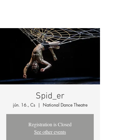
Spid_er
jún. 16., Cs
  |  
National Dance Theatre
Registration is Closed
See other events