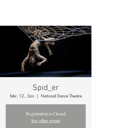
Spid_er
febr. 12., Szo
  |  
National Dance Theatre
Registration is Closed
See other events