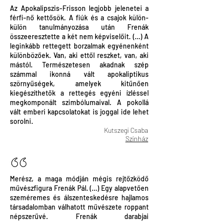
Az Apokalipszis-Frisson legjobb jelenetei a
férfi-nő kettősök. A fiúk és a csajok külön-
külön tanulmányozása után Frenák
összeeresztette a két nem képviselőit. (…) A
leginkább rettegett borzalmak egyénenként
különbözőek. Van, aki ettől reszket, van, aki
mástól. Természetesen akadnak szép
számmal ikonná vált apokaliptikus
szörnyűségek, amelyek kitűnően
kiegészíthetők a rettegés egyéni ízléssel
megkomponált szimbólumaival. A pokollá
vált emberi kapcsolatokat is joggal ide lehet
sorolni.
Kutszegi Csaba
Színház
Merész, a maga módján mégis rejtőzködő
művészfigura Frenák Pál. (…) Egy alapvetően
szeméremes és álszenteskedésre hajlamos
társadalomban válhatott művészete roppant
népszerűvé. Frenák darabjai