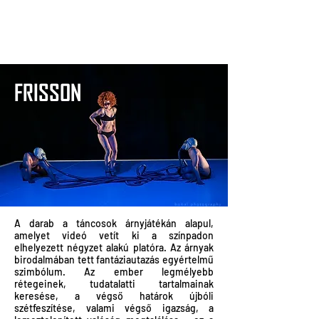
FRISSON
A darab a táncosok árnyjátékán alapul,
amelyet videó vetít ki a színpadon
elhelyezett négyzet alakú platóra. Az árnyak
birodalmában tett fantáziautazás egyértelmű
szimbólum. Az ember legmélyebb
rétegeinek, tudatalatti tartalmainak
keresése, a végső határok újbóli
szétfeszítése, valami végső igazság, a