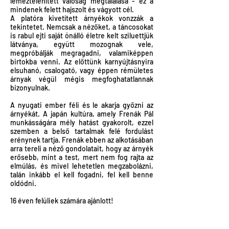
lemeztelenített valóság megtalálása - ez a
mindenek felett hajszolt és vágyott cél.
A platóra kivetített árnyékok vonzzák a
tekintetet. Nemcsak a nézőket, a táncosokat
is rabul ejti saját önálló életre kelt sziluettjük
látványa, együtt mozognak vele,
megpróbálják megragadni, valamiképpen
birtokba venni. Az előttünk karnyújtásnyira
elsuhanó, csalogató, vagy éppen rémületes
árnyak végül mégis megfoghatatlannak
bizonyulnak.
A nyugati ember féli és le akarja győzni az
árnyékát. A japán kultúra, amely Frenák Pál
munkásságára mély hatást gyakorolt, ezzel
szemben a belső tartalmak felé fordulást
erénynek tartja. Frenák ebben az alkotásában
arra tereli a néző gondolatait, hogy az árnyék
erősebb, mint a test, mert nem fog rajta az
elmúlás, és mivel lehetetlen megzabolázni,
talán inkább el kell fogadni, fel kell benne
oldódni.
16 éven felüliek számára ajánlott!