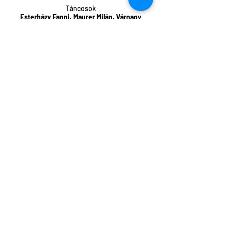
Táncosok
Esterházy Fanni, Maurer Milán, Várnagy
Kristóf, Vasas Erika
Videó
Jean-Sebastian Leblond Duniach
Music
Fabrice Planquette
Jelmez
Maryse Khoriaty
Fény
Marton János
Hang
Hajas Attila
Színpadtechnika
Zoltai György
Színpadterv
Kiss Péter, Emmanuel Piret
Koncepció & koreográfia