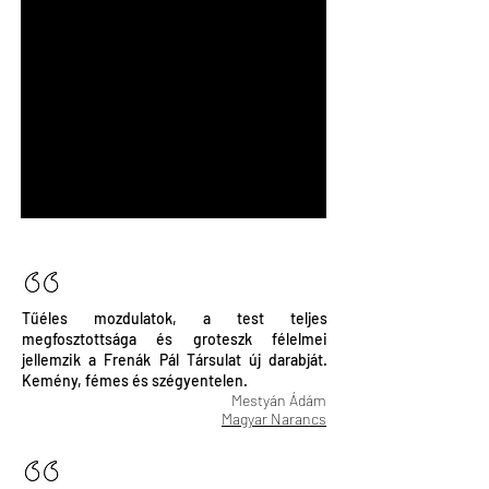
Tűéles mozdulatok, a test teljes
megfosztottsága és groteszk félelmei
jellemzik a Frenák Pál Társulat új darabját.
Kemény, fémes és szégyentelen.
Mestyán Ádám
Magyar Narancs