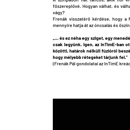
főszereplővé. Hogyan válhat, és válh
vágy?
Frenák visszatérő kérdése, hogy a
mennyire hatja át az öncsalás és őszi
„… és ez néha egy sziget, egy menedék
csak legyünk. Igen, az InTimE-ban ot
közötti, határok nélküli fúzióról be
hogy mélyebb rétegeket tárjunk fel.”
(Frenák Pál gondolatai az InTimE kreá