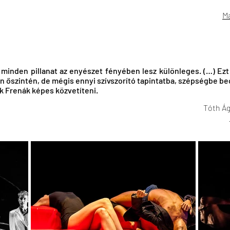
M
 minden pillanat az enyészet fényében lesz különleges. (…) Ezt
en őszintén, de mégis ennyi szívszorító tapintatba, szépségbe 
k Frenák képes közvetíteni.
Tóth Ág