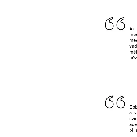
Az 
meg
meg
vad
mél
néz
Ebb
a v
szí
acé
pil