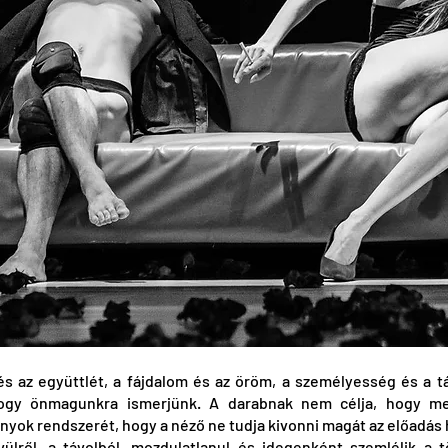
és az együttlét, a fájdalom és az öröm, a személyesség és a tá
 hogy önmagunkra ismerjünk. A darabnak nem célja, hogy meg
onyok rendszerét, hogy a néző ne tudja kivonni magát az előadás h
vülről, a távolból, mozdulatlanul és idegenként szemlélik a