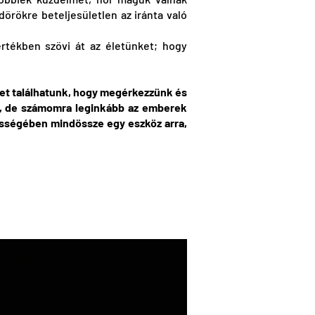
örökre beteljesületlen az iránta való
tékben szövi át az életünket; hogy
lyet találhatunk, hogy megérkezzünk és
het, de számomra leginkább az emberek
tességében mindössze egy eszköz arra,