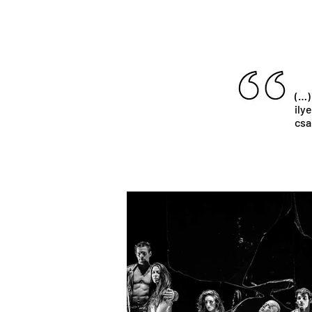
(…)
ily
csa