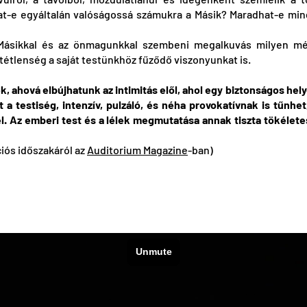
at-e egyáltalán valóságossá számukra a Másik? Maradhat-e mind
 Másikkal és az önmagunkkal szembeni megalkuvás milyen mér
ntétlenség a saját testünkhöz fűződő viszonyunkat is.
, ahová elbújhatunk az intimitás elől, ahol egy biztonságos he
t a testiség, intenzív, pulzáló, és néha provokatívnak is tűn
szél. Az emberi test és a lélek megmutatása annak tiszta tökéle
ciós időszakáról az
Auditorium Magazine
-ban)