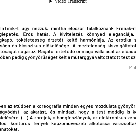
InTimE-t úgy nézzük, mintha először találkoznánk Frenák-
lepetés. Erős hatás. A kivitelezés könnyed eleganciája
kapó, tökéletesség érzetét keltő harmóniája. Az erotika 
sága és klasszikus előkelősége. A meztelenség kiszolgáltatot
tóságot sugároz. Magától értetődő önmaga vállalását az előadó
őben pedig gyönyörűséget kelt a műtárggyá változtatott test s
Mol
en az etűdben a koreográfia minden egyes mozdulata gyönyör
ágyódást, az akarást, és mindazt, hogy a test meddig is 
nlelésére. (…) A zörejek, a hangfoszlányok, az elektronikus zen
los, kontúros fények képzőművészeti alkotássá varázsoltá
lanatokat.