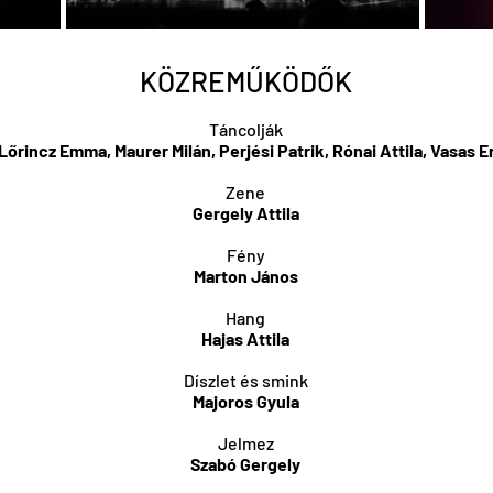
KÖZREMŰKÖDŐK
Táncolják
őrincz Emma, Maurer Milán, Perjési Patrik, Rónai Attila, Vasas 
Zene
Gergely Attila
Fény
Marton János
Hang
Hajas Attila
Díszlet és smink
Majoros Gyula
Jelmez
Szabó Gergely