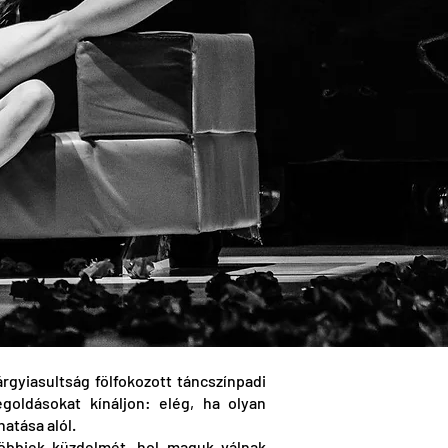
rgyiasultság fölfokozott táncszínpadi
oldásokat kínáljon: elég, ha olyan
atása alól.
 többiek küzdelmét, hol maguk válnak