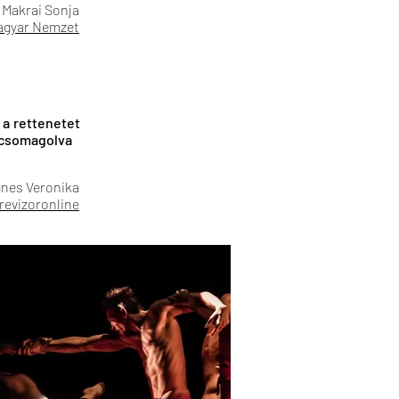
Makrai Sonja
agyar Nemzet
 a rettenetet
becsomagolva
nes Veronika
revizoronline