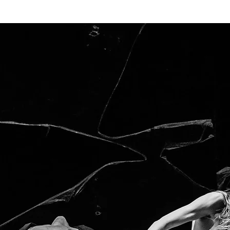
enák Pál
Társulat
Előadások
Oktatás