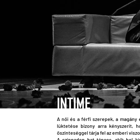
INTIME
A női és a férfi szerepek, a magány 
lüktetése bizony arra kényszerít,
őszinteséggel tárja fel az emberi visz
A színpadon hat táncos, akik hol kí