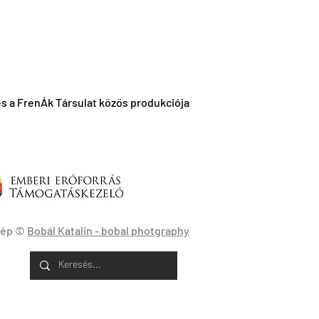
s a FrenÁk Társulat közös produkciója
kép ©
Bobál Katalin - bobal photgraphy