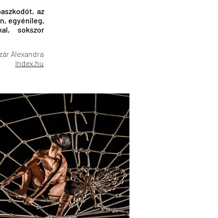
paszkodót, az
n, egyénileg,
al, sokszor
zár Alexandra
Index.hu