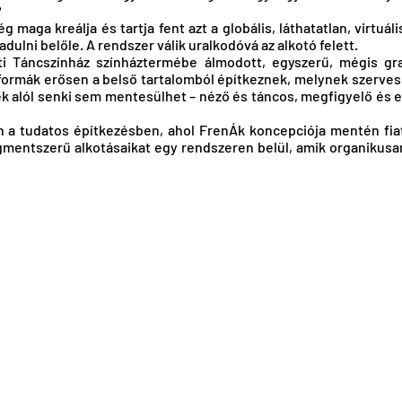
?
maga kreálja és tartja fent azt a globális, láthatatlan, virtuál
dulni belőle. A rendszer válik uralkodóvá az alkotó felett.
ti Táncszínház színháztermébe álmodott, egyszerű, mégis gra
 formák erősen a belső tartalomból építkeznek, melynek szerves 
ek alól senki sem mentesülhet – néző és táncos, megfigyelő és 
 a tudatos építkezésben, ahol FrenÁk koncepciója mentén fiat
fragmentszerű alkotásaikat egy rendszeren belül, amik organik