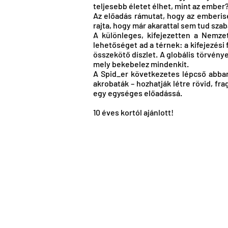
teljesebb életet élhet, mint az ember
Az előadás rámutat, hogy az emberiség 
rajta, hogy már akarattal sem tud szaba
A különleges, kifejezetten a Nemze
lehetőséget ad a térnek: a kifejezési
összekötő díszlet. A globális törvény
mely bekebelez mindenkit.
A Spid_er következetes lépcső abban
akrobaták – hozhatják létre rövid, 
egy egységes előadássá.
10 éves kortól ajánlott!