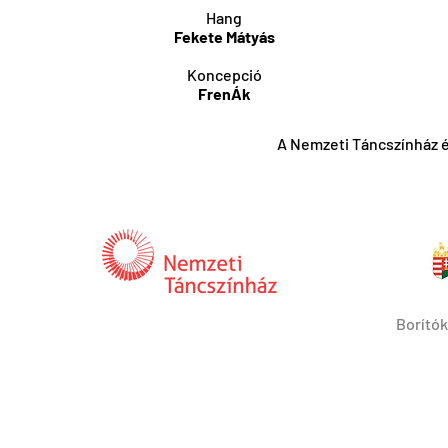
Hang
Fekete Mátyás
Koncepció
FrenÁk
A Nemzeti Táncszínház é
Borító
Archívum
Interaktív
Kapcsolat