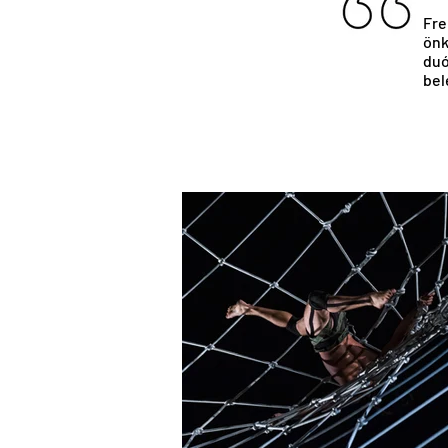
Fre
önk
du
bel