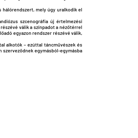
is hálórendszert, mely úgy uralkodik el
ndiózus szcenográfia új értelmezési
részévé válik a színpadot a nézőtérrel
előadó egyazon rendszer részévé válik,
al alkotók – ezúttal táncművészek és
usan szerveződnek egymásból-egymásba