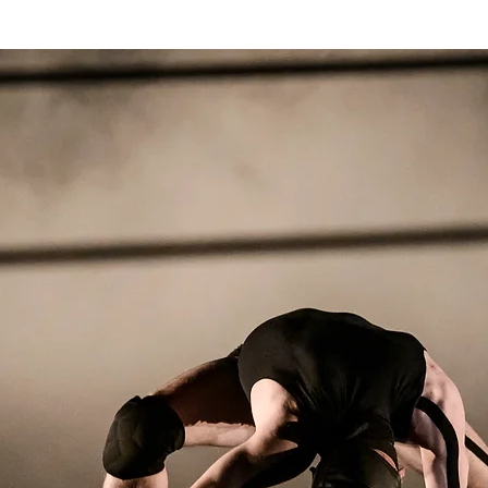
enák Pál
Társulat
Előadások
Oktatás