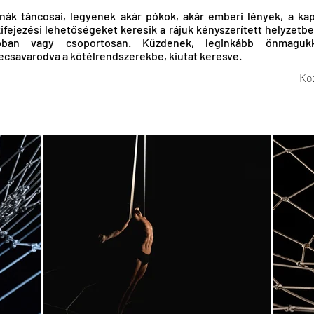
nák táncosai, legyenek akár pókok, akár emberi lények, a ka
ifejezési lehetőségeket keresik a rájuk kényszerített helyzetbe
óban vagy csoportosan. Küzdenek, leginkább önmagukk
ecsavarodva a kötélrendszerekbe, kiutat keresve.
Ko