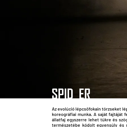
SPID_ER
Az evolúció lépcsőfokain törzseket lé
koreográfiai munka. A saját fajtáját 
állatfaj egyszerre lehet tükre és sz
természetébe kódolt egyensúly és n