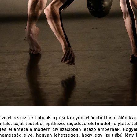
pve vissza az ízeltlábúak, a pókok egyedi világából inspirálódik
felfaló, saját testéből építkező, ragadozó életmódot folytató, t
öges ellentéte a modern civilizációban létező embernek. Hogya
emesség elve, hogyan lehetséges, hogy egy ízeltlábú lény 