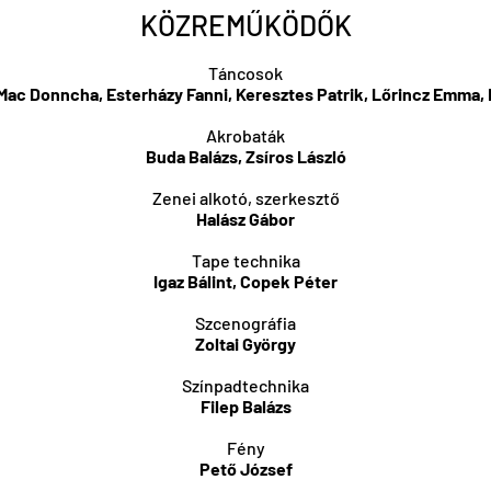
KÖZREMŰKÖDŐK
Táncosok
Mac Donncha, Esterházy Fanni, Keresztes Patrik, Lőrincz Emma, 
Akrobaták
Buda Balázs, Zsíros László
Zenei alkotó, szerkesztő
Halász Gábor
Tape technika
Igaz Bálint, Copek Péter
Szcenográfia
Zoltai György
Színpadtechnika
Filep Balázs
Fény
Pető József