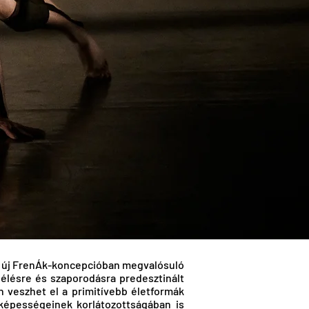
 az új FrenÁk-koncepcióban megvalósuló
úlélésre és szaporodásra predesztinált
n veszhet el a primitívebb életformák
képességeinek korlátozottságában is