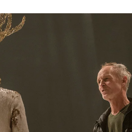
enák Pál
Társulat
Előadások
Oktatás