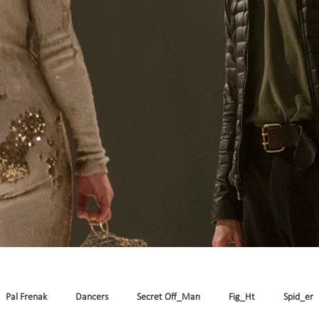
Pal Frenak
Dancers
Secret Off_Man
Fig_Ht
Spid_er