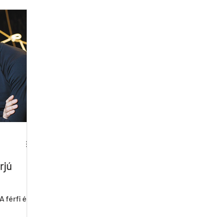
FR
DE
IT
FI
RO
SK
Csajok
Birdie
CrAzyRunnErs
Who Cares About Pál Frenák
rjú
A férfi és