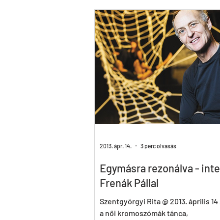
W_ALL
Hymen
Seven
A fából faragott királyfi
Instinct
2013. ápr. 14.
3 perc olvasás
Egymásra rezonálva - inte
Frenák Pállal
Szentgyörgyi Rita @ 2013. április 14 
a női kromoszómák tánca,