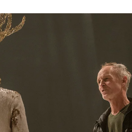
enák Pál
Társulat
Előadások
Oktatás