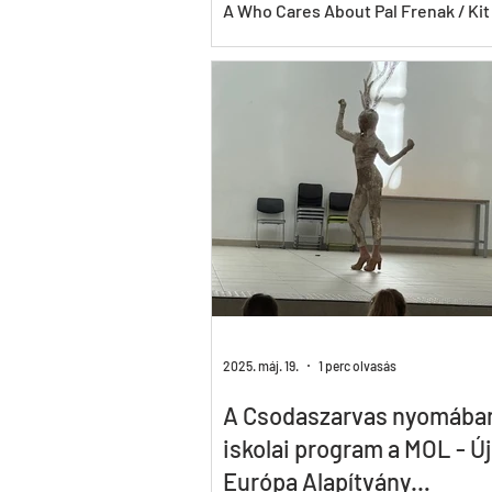
21.CineFest Miskolci Nem
A Who Cares About Pal Frenak / Kit
Filmfesztiválon lesz
Frenák Pál című amerikai-magyar 
estés dokumentumfilm magyarors
bemutatója szeptember...
2025. máj. 19.
1 perc olvasás
A Csodaszarvas nyomában
iskolai program a MOL - Új
Európa Alapítvány