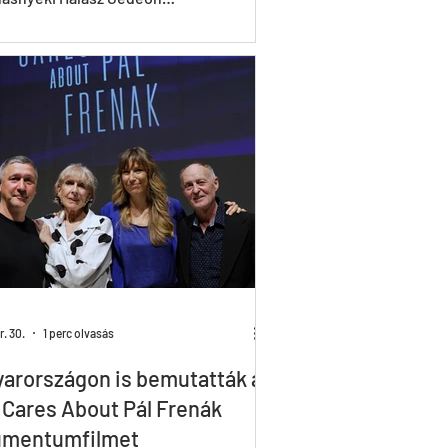
yközpontban és festői...
. 30.
1 perc olvasás
arországon is bemutatták a
Cares About Pál Frenák
umentumfilmet