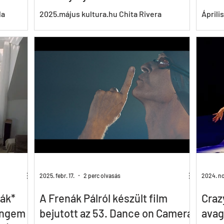
da
2025.május kultura.hu Chita Rivera
Áprili
szempontú
Awardsra jelölték New Yorkban a Who Cares
Pál F
program
About Pal Frenak című amerikai–magyar,
magya
Halász Glória által...
Táncsz
2025. febr. 17.
2 perc olvasás
2024. no
nák*
A Frenák Pálról készült film
Craz
(engem
bejutott az 53. Dance on Camera
avag