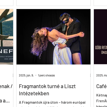
pítvány
Cares About Pál Frenák) címmel róla készült
művés
amerikai–magyar dokumentumfilm New
[…] eg
s a
York, Berlin, Isztambul és a spanyolországi
különb
szetben.
Girona után újabb köröket tesz a világban, ő
tájat 
maga Mundruczó Kornél készülő filmjében
semmi
kapott szerepet, társulatával pedig már a
hellye
májusi bemutatójukra készül. Elfoglaltsága
honnan
miatt csak a New York-i bemutatóra
különl
utazhatott volna el, ottani jelenlétét
teremt
azonban nem tudta sínre tenni a ki
össze
mottób
meg r
2025. jún. 9.
1 perc olvasás
2025. má
enak /
Fragmantok turné a Liszt
Café
Intézetekben
Kétna
a a
FrenÁk
A Fragmantok újra úton – három európai
kápol