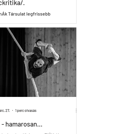
ckritika/.
nÁk Társulat legfrissebb
ciójában egy dinamikus, fiatal csapat
ínpadra, melynek kreatív táncosai
kulturális...
rc. 27.
1 perc olvasás
 - hamarosan...