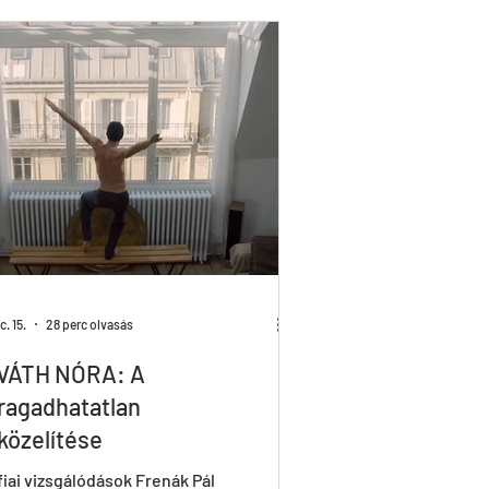
Tricks & Tracks
X&Y
. 15.
28 perc olvasás
VÁTH NÓRA: A
agadhatatlan
özelítése
fiai vizsgálódások Frenák Pál