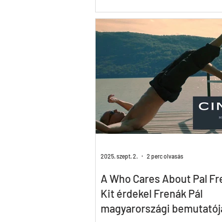
többek között a MOL-Új Európa Ala
keretei között megvalósuló iskolai
mozgásművészeti programunkról é
süketnémák jelbeszédéről a művé
2025. szept. 2.
2 perc olvasás
A Who Cares About Pal Fr
Kit érdekel Frenák Pál
magyarországi bemutatój