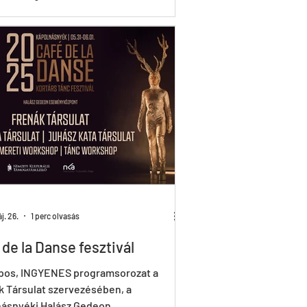
zetére vonatkozóan „…a műalkotás
y különleges, a többitől tökéletesen
öző világot alkot, és olyan anyagtalan
vagy helyet foglal magában, amely
lyen értelemben nem azonos azzal a
l, ahol megragadtuk.” Vajon hol,
 és hogyan lehet megragadni azt a
eges világot, mely Frenák Pál
ménye, stílusának és alkotásainak az
ssége? Ha elfogadjuk Deleuze
an idézett megjegyzését, az, amit
a
j. 26.
1 perc olvasás
 de la Danse fesztivál
pos, INGYENES programsorozat a
 Társulat szervezésében, a
násnyéki Halász Gedeon