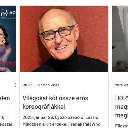
FR
DE
IT
FI
RO
SK
Csajok
Birdie
CrAzyRunnErs
Who Cares About Pál Frenák
jan. 26.
5 perc olvasás
2025. dec
elen
Világokat köt össze erős
HOR
koreográfiákkal
megr
megk
nk
2026. január 26. Új Szó Szabó G. László
ésszel,
Miközben a Kit érdekel Frenák Pál (Who
Filozó