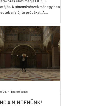
árakozás előzi meg a FIÚK új
atóját. A táncművészek már egy hete
dték a felújító próbákat. A
októl akrobatikus...
c. 29.
1 perc olvasás
ÁNC A MINDENÜNK!