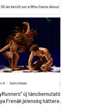
s 30-án került sor a Who Cares About
renák című dokumentumfilm
rországi díszbemutatójára a Nemzeti
ínházban. Az...
v. 9.
3 perc olvasás
yRunners” új táncbemutató,
ya Frenák jelenség háttere.