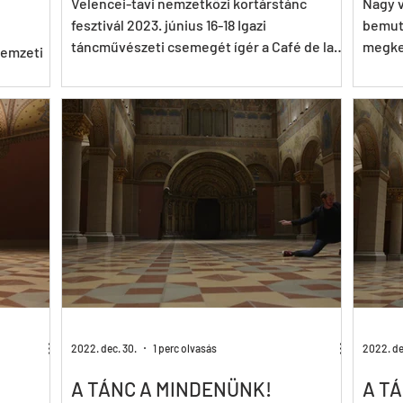
Velencei-tavi nemzetközi kortárstánc
Nagy v
fesztivál 2023. június 16-18 Igazi
bemut
táncművészeti csemegét ígér a Café de la
megkez
Nemzeti
Danse nemzetközi...
táncos
 adott
2022. dec. 30.
1 perc olvasás
2022. de
A TÁNC A MINDENÜNK!
A T