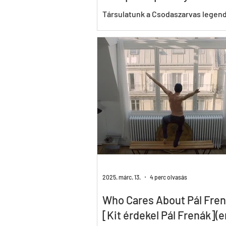
támogatásával
Társulatunk a Csodaszarvas legen
élményszerű feldolgozását, több
megközelítését tűzte ki céljául. A 
során tíz iskolába...
2025. márc. 13.
4 perc olvasás
Who Cares About Pál Fre
[Kit érdekel Pál Frenák]