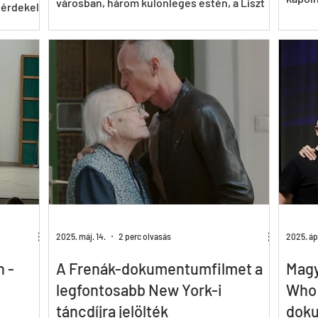
zetközi
városban, három különleges estén, a Liszt
 érdekel
Esemén
Intézetek szervezésében: Bukarest – jún. 19.
egész
Stuttgart –...
zági
2025. máj. 14.
2 perc olvasás
2025. ápr
 -
A Frenák-dokumentumfilmet a
Magy
legfontosabb New York-i
Who 
táncdíjra jelölték
dok