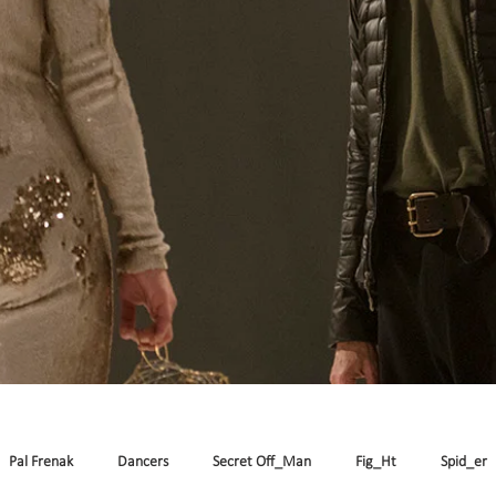
Pal Frenak
Dancers
Secret Off_Man
Fig_Ht
Spid_er