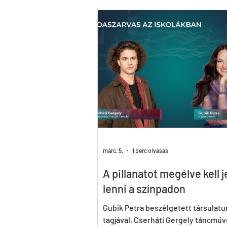
W_ALL
Hymen
Seven
A fából faragott királyfi
Instinct
márc. 5.
1 perc olvasás
A pillanatot megélve kell j
lenni a színpadon
Gubik Petra beszélgetett társulatu
tagjával, Cserháti Gergely táncműv