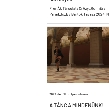
FrenÁk Társulat: CrAzy_RunnErs;
Parad_Is_E / Bartók Tavasz 2024, 
Táncszínház / Frenáknál egyszerre
egy mozdulatlan,...
2022. dec. 31.
1 perc olvasás
A TÁNC A MINDENÜNK!