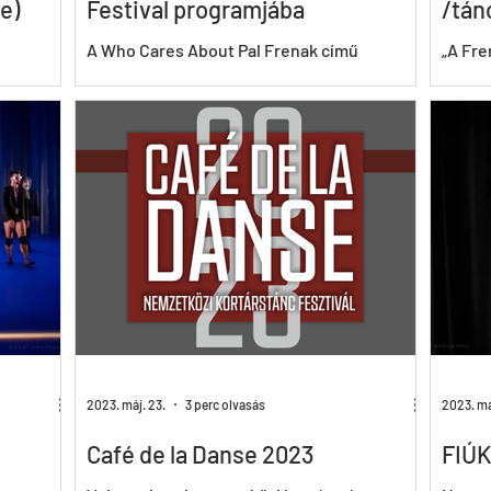
e)
Festival programjába
/tán
A Who Cares About Pal Frenak című
„A Fre
ént
amerikai-magyar egész estés
produk
a Who
dokumentumfilm, amely Frenák Pál, a
áll sz
nemzetközileg elismert,...
színes 
2023. máj. 23.
3 perc olvasás
2023. má
Café de la Danse 2023
FIÚK