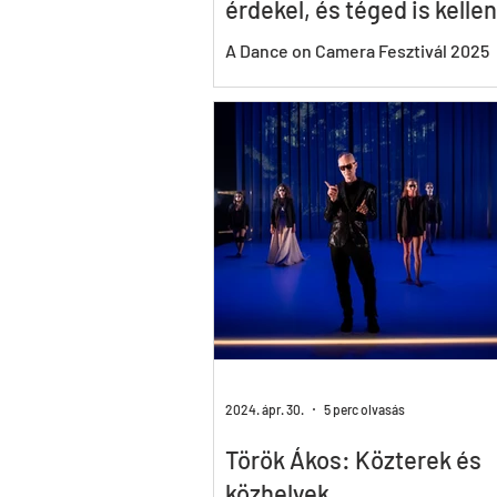
érdekel, és téged is kellen
A Dance on Camera Fesztivál 2025
játékfilmes válogatásának egyikek
mutatja be a Symphony Spaceben 
Cares About Pal Frenák című...
2024. ápr. 30.
5 perc olvasás
Török Ákos: Közterek és
közhelyek