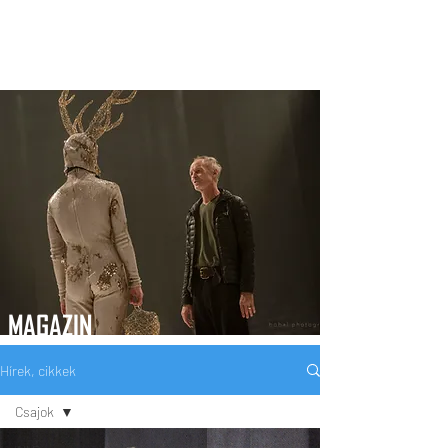
MAGAZIN
Hírek, cikkek
Csajok