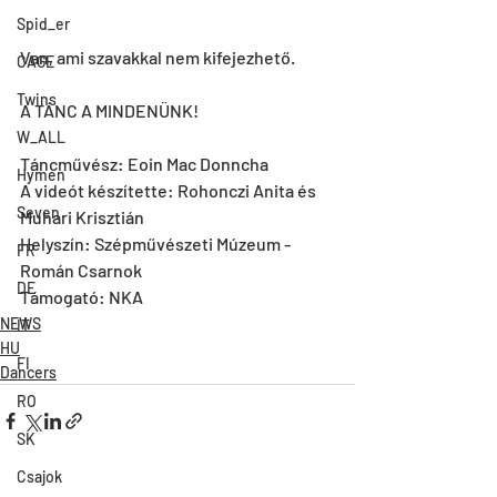
Spid_er
Van, ami szavakkal nem kifejezhető.
CAGE
Twins
A TÁNC A MINDENÜNK!
W_ALL
Táncművész: Eoin Mac Donncha
Hymen
A videót készítette: Rohonczi Anita és 
Seven
Muhari Krisztián
Helyszín: Szépművészeti Múzeum - 
FR
Román Csarnok
DE
Támogató: NKA
NEWS
IT
HU
FI
Dancers
RO
SK
Csajok