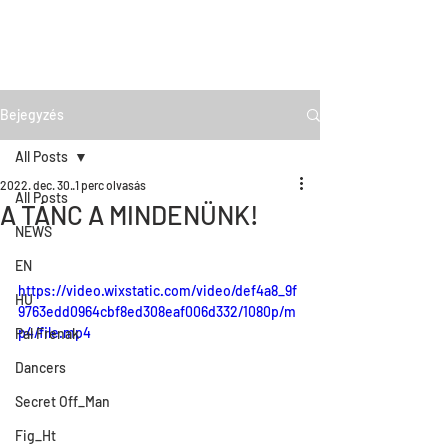
Bejegyzés
All Posts
2022. dec. 30.
1 perc olvasás
All Posts
A TÁNC A MINDENÜNK!
NEWS
EN
https://video.wixstatic.com/video/def4a8_9f
HU
9763edd0964cbf8ed308eaf006d332/1080p/m
p4/file.mp4
Pal Frenak
Dancers
Secret Off_Man
Fig_Ht