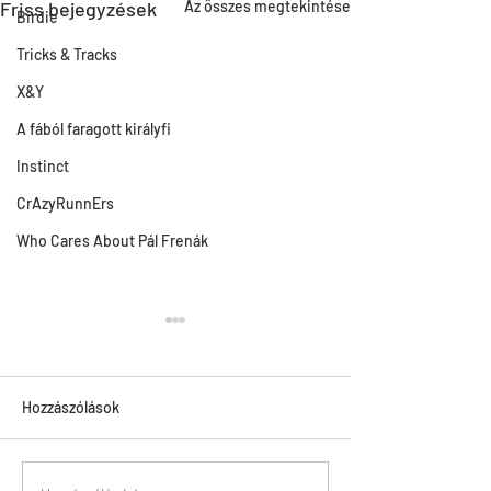
Friss bejegyzések
Az összes megtekintése
Birdie
Tricks & Tracks
X&Y
A fából faragott királyfi
Instinct
CrAzyRunnErs
Who Cares About Pál Frenák
Hozzászólások