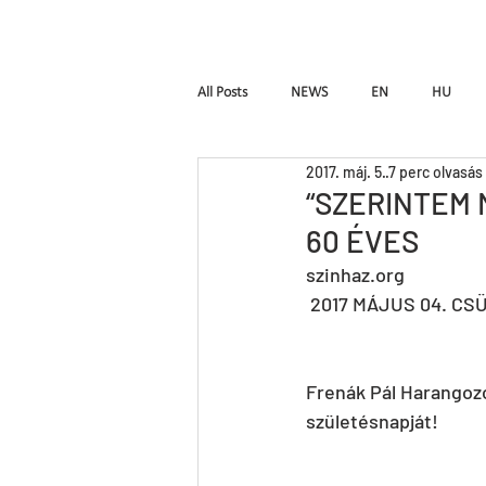
Kezdőlap
Fr
All Posts
NEWS
EN
HU
2017. máj. 5.
7 perc olvasás
W_ALL
Hymen
Seven
“SZERINTEM 
60 ÉVES
A fából faragott királyfi
Instinct
szinhaz.org
 2017 MÁJUS 04. CSÜ
Frenák Pál Harangozó
születésnapját! 