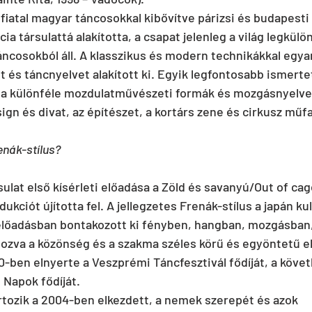
fiatal magyar táncosokkal kibővítve párizsi és budapesti 
 társulattá alakította, a csapat jelenleg a világ legkül
áncosokból áll. A klasszikus és modern technikákkal egyar
st és táncnyelvet alakított ki. Egyik legfontosabb ismerte
s a különféle mozdulatművészeti formák és mozgásnyelvek
ign és divat, az építészet, a kortárs zene és cirkusz műfa
renák-stílus?
sulat első kísérleti előadása a Zöld és savanyú/Out of cage
kciót újította fel. A jellegzetes Frenák-stílus a japán kul
előadásban bontakozott ki fényben, hangban, mozgásban,
ozva a közönség és a szakma széles körű és egyöntetű e
0-ben elnyerte a Veszprémi Táncfesztivál fődíját, a köve
 Napok fődíját.
tozik a 2004-ben elkezdett, a nemek szerepét és azok 