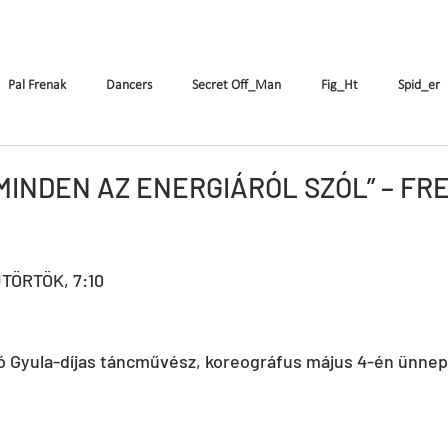
enák Pál
Társulat
Előadások
Oktatás
Pal Frenak
Dancers
Secret Off_Man
Fig_Ht
Spid_er
FR
DE
IT
FI
RO
SK
Csajok
Birdie
MINDEN AZ ENERGIÁRÓL SZÓL” – FR
CrAzyRunnErs
Who Cares About Pál Frenák
TÖRTÖK, 7:10 
 Gyula-díjas táncművész, koreográfus május 4-én ünnepl