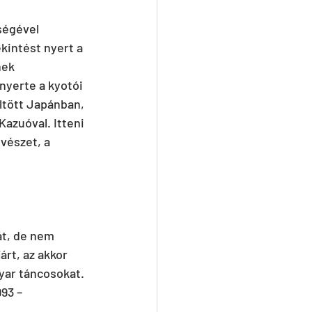
ségével 
kintést nyert a 
nek 
yerte a kyotói 
ltött Japánban, 
azuóval. Itteni 
vészet, a 
t, de nem 
rt, az akkor 
yar táncosokat. 
93 – 