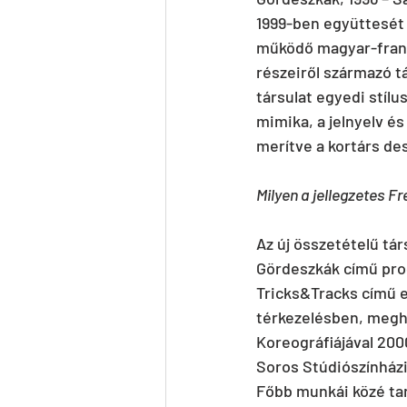
1999-ben együttesét 
működő magyar-francia
részeiről származó t
társulat egyedi stílu
mimika, a jelnyelv é
merítve a kortárs des
Milyen a jellegzetes F
Az új összetételű tár
Gördeszkák című produ
Tricks&Tracks című 
térkezelésben, megh
Koreográfiájával 200
Soros Stúdiószínházi
Főbb munkái közé tar