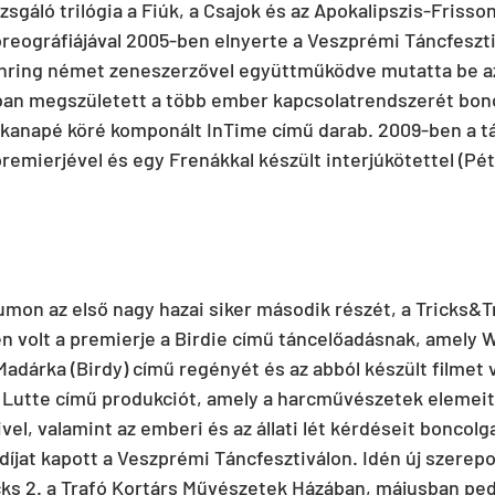
sgáló trilógia a Fiúk, a Csajok és az Apokalipszis-Frisso
reográfiájával 2005-ben elnyerte a Veszprémi Táncfesztiv
ring német zeneszerzővel együttműködve mutatta be az 
ban megszületett a több ember kapcsolatrendszerét bonc
anapé köré komponált InTime című darab. 2009-ben a tár
remierjével és egy Frenákkal készült interjúkötettel (Pét
umon az első nagy hazai siker második részét, a Tricks&T
n volt a premierje a Birdie című táncelőadásnak, amely 
Madárka (Birdy) című regényét és az abból készült filmet v
 Lutte című produkciót, amely a harcművészetek elemeit 
vel, valamint az emberi és az állati lét kérdéseit boncol
díjat kapott a Veszprémi Táncfesztiválon. Idén új szerepo
cks 2. a Trafó Kortárs Művészetek Házában, májusban ped