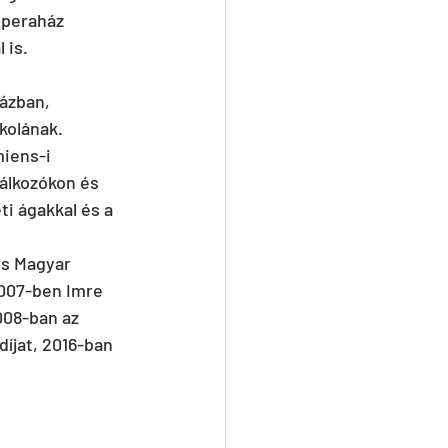
Operaház 
 is.
házban, 
kolának. 
iens-i 
álkozókon és 
i ágakkal és a 
is Magyar 
2007-ben Imre 
008-ban az 
íjat, 2016-ban 