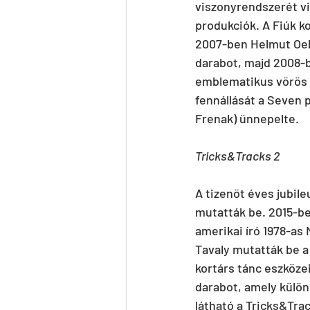
viszonyrendszerét viz
produkciók. A Fiúk ko
2007-ben Helmut Oeh
darabot, majd 2008-
emblematikus vörös k
fennállását a Seven p
Frenak) ünnepelte.
Tricks&Tracks 2
A tizenöt éves jubile
mutatták be. 2015-be
amerikai író 1978-as 
Tavaly mutatták be a
kortárs tánc eszközei
darabot, amely külön
látható a Tricks&Tra