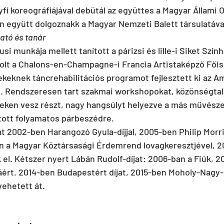
lyfi koreográfiájával debütál az együttes a Magyar Állami 
n együtt dolgoznakk a Magyar Nemzeti Balett társulatával
ató és tanár
si munkája mellett tanított a párizsi és lille-i Siket Szín
olt a Chalons-en-Champagne-i Francia Artistaképző Főis
eknek táncrehabilitációs programot fejlesztett ki az Am
 Rendszeresen tart szakmai workshopokat, közönségtal
ken vesz részt, nagy hangsúlyt helyezve a más művészet
tott folyamatos párbeszédre.
 2002-ben Harangozó Gyula-díjjal, 2005-ben Philip Morr
ban a Magyar Köztársasági Érdemrend lovagkeresztjével, 
k el. Kétszer nyert Lábán Rudolf-díjat: 2006-ban a Fiúk, 2
jáért. 2014-ben Budapestért díjat, 2015-ben Moholy-Nagy-d
vehetett át.