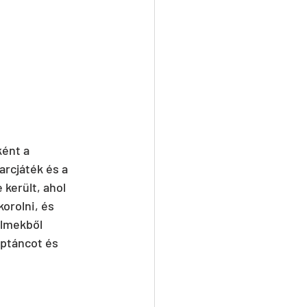
ént a 
arcjáték és a 
került, ahol 
orolni, és 
ilmekből 
ptáncot és 