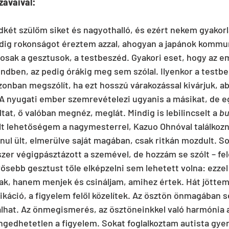
zavaival:
dkét szülőm siket és nagyothalló, és ezért nekem gyakorlat
dig rokonságot éreztem azzal, ahogyan a japánok kommun
osak a gesztusok, a testbeszéd. Gyakori eset, hogy az em
ndben, az pedig órákig meg sem szólal. Ilyenkor a testbe
onban megszólít, ha ezt hosszú várakozással kivárjuk, abb
 A nyugati ember szemrevételezi ugyanis a másikat, de eg
at, ő valóban megnéz, meglát. Mindig is lebilincselt a 
bu
t lehetőségem a nagymesterrel, Kazuo Ohnóval találkozn
nul ült, elmerülve saját magában, csak ritkán mozdult. So
zer végigpásztázott a szemével, de hozzám se szólt – fel
erősebb gesztust tőle elképzelni sem lehetett volna: ezzel
jak, hanem menjek és csináljam, amihez értek. Hát jöttem
káció, a figyelem felől közelítek. Az ösztön önmagában 
lhat. Az önmegismerés, az ösztöneinkkel való harmónia 
ngedhetetlen a figyelem. Sokat foglalkoztam autista gyer