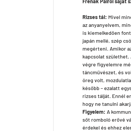
Frenák Pálról saját s
Rizses tál:
 Mivel min
az anyanyelvem, min
is kiemelkedően font
japán mellé, szép csö
megérteni. Amikor az
kapcsolat születhet.
végre figyelemre mélt
táncművészet, és vol
öreg volt, mozdulatla
később – ezalatt egys
rizses tálját. Ennél 
hogy ne tanulni akar
Figyelem:
 A kommuni
sőt romboló erővé vá
érdekel és ehhez ele