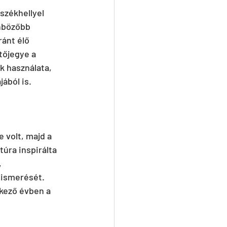
székhellyel 
önbözőbb 
ánt élő 
tőjegye a 
 használata, 
jából is.
 volt, majd a 
túra inspirálta 
 
lismerését. 
tkező évben a 