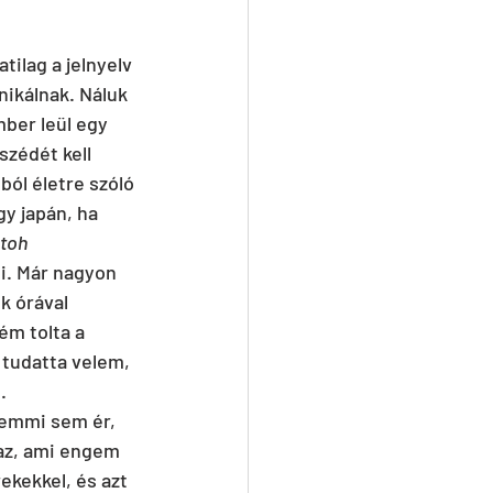
ilag a jelnyelv 
ikálnak. Náluk 
ber leül egy 
szédét kell 
ól életre szóló 
y japán, ha 
toh
i. Már nagyon 
k órával 
ém tolta a 
 tudatta velem, 
.
semmi sem ér, 
az, ami engem 
ekekkel, és azt 