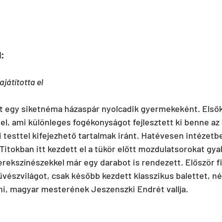
l:
ajátította el
t egy siketnéma házaspár nyolcadik gyermekeként. Elsők
a el, ami különleges fogékonyságot fejlesztett ki benne az 
testtel kifejezhető tartalmak iránt. Hatévesen intézetbe 
. Titokban itt kezdett el a tükör előtt mozdulatsorokat gyak
rekszínészekkel már egy darabot is rendezett. Először f
észvilágot, csak később kezdett klasszikus balettet, né
i, magyar mesterének Jeszenszki Endrét vallja.