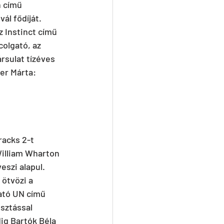
n című 
ál fődíját. 
Instinct című 
olgató, az 
sulat tízéves 
er Márta: 
racks 2-t 
William Wharton 
eszi alapul. 
ötvözi a 
gató UN című 
sztással 
ig Bartók Béla 