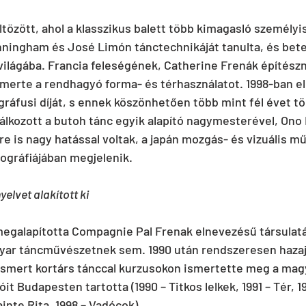
ltözött, ahol a klasszikus balett több kimagasló személyi
ningham és José Limón tánctechnikáját tanulta, és bete
ilágába. Francia feleségének, Catherine Frenák építész
rte a rendhagyó forma- és térhasználatot. 1998-ban eln
gráfusi díját, s ennek köszönhetően több mint fél évet tö
álkozott a butoh tánc egyik alapító nagymesterével, Ono K
 is nagy hatással voltak, a japán mozgás- és vizuális mű
ográfiájában megjelenik.
yelvet alakított ki
egalapította Compagnie Pal Frenak elnevezésű társulatá
gyar táncművészetnek sem. 1990 után rendszeresen hazajá
ismert kortárs tánccal kurzusokon ismertette meg a mag
t Budapesten tartotta (1990 – Titkos lelkek, 1991 – Tér, 19
inte Rita, 1998 – Vadócok).