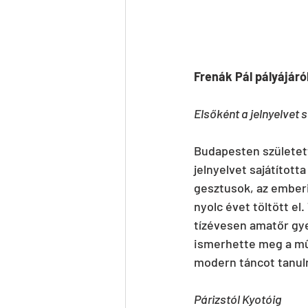
Frenák Pál pályájáró
Elsőként a jelnyelvet s
Budapesten születet
jelnyelvet sajátított
gesztusok, az emberi 
nyolc évet töltött el
tízévesen amatőr gye
ismerhette meg a műv
modern táncot tanuln
Párizstól Kyotóig