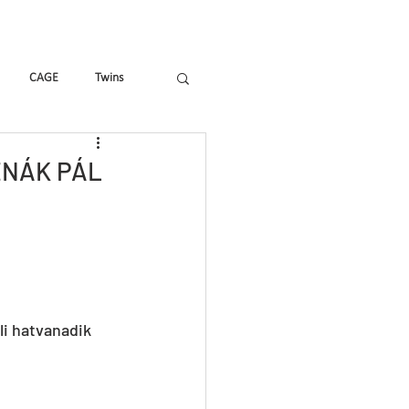
Hírek, cikkek
Shop
CAGE
Twins
Tricks & Tracks
X&Y
ENÁK PÁL
i hatvanadik 