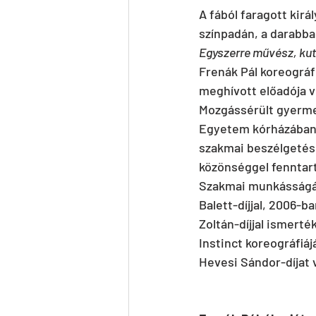
A fából faragott kirá
színpadán, a darabba
Egyszerre művész, kut
Frenák Pál koreográfu
meghívott előadója v
Mozgássérült gyermek
Egyetem kórházában.
szakmai beszélgetése
közönséggel fenntar
Szakmai munkásságát
Balett-díjjal, 2006-
Zoltán-díjjal ismerté
Instinct koreográfiá
Hevesi Sándor-díjat 