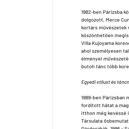
1982-ben Párizsba kö
dolgozott, Merce Cun
kortárs művészetek v
köszönhetően megisme
Villa Kujoyama koreo
ahol személyesen tal
élményei művészetére
butoh tánc több kore
Egyedi stílust és táncn
1989-ben Párizsban m
fordított hátat a ma
itthon még kevéssé 
Társulata ősbemutatói
Gördeszkák, 1996 – Sa