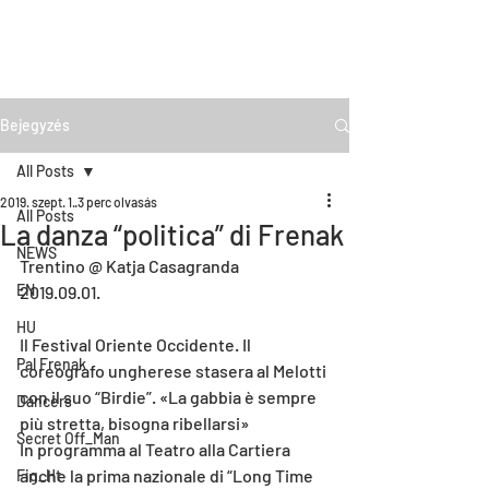
Bejegyzés
All Posts
2019. szept. 1.
3 perc olvasás
All Posts
La danza “politica” di Frenak
NEWS
Trentino @ Katja Casagranda
EN
2019.09.01.
HU
Il Festival Oriente Occidente. Il 
Pal Frenak
coreografo ungherese stasera al Melotti 
con il suo “Birdie”. «La gabbia è sempre 
Dancers
più stretta, bisogna ribellarsi»
Secret Off_Man
In programma al Teatro alla Cartiera 
anche la prima nazionale di “Long Time 
Fig_Ht