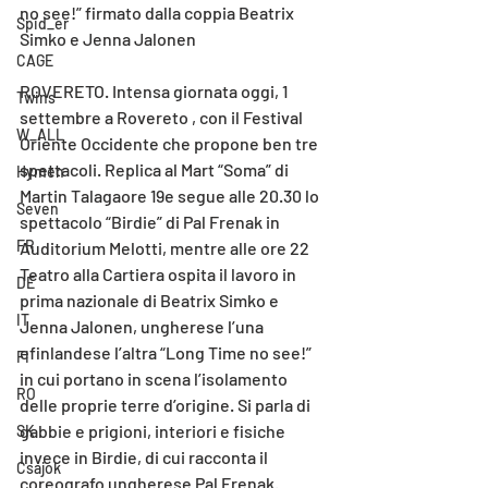
no see!” firmato dalla coppia Beatrix 
Spid_er
Simko e Jenna Jalonen
CAGE
ROVERETO. Intensa giornata oggi, 1 
Twins
settembre a Rovereto , con il Festival 
W_ALL
Oriente Occidente che propone ben tre 
spettacoli. Replica al Mart “Soma” di 
Hymen
Martin Talagaore 19e segue alle 20.30 lo 
Seven
spettacolo “Birdie” di Pal Frenak in 
FR
Auditorium Melotti, mentre alle ore 22 
Teatro alla Cartiera ospita il lavoro in 
DE
prima nazionale di Beatrix Simko e 
IT
Jenna Jalonen, ungherese l’una 
efinlandese l’altra “Long Time no see!” 
FI
in cui portano in scena l’isolamento 
RO
delle proprie terre d’origine. Si parla di 
gabbie e prigioni, interiori e fisiche 
SK
invece in Birdie, di cui racconta il 
Csajok
coreografo ungherese Pal Frenak.