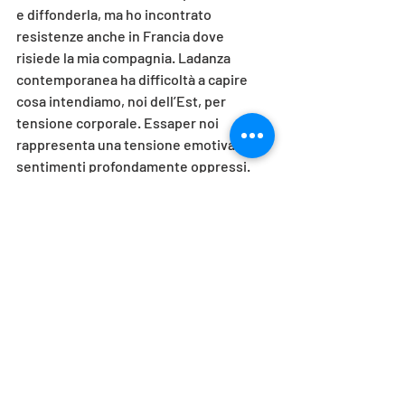
e diffonderla, ma ho incontrato 
resistenze anche in Francia dove 
risiede la mia compagnia. Ladanza 
contemporanea ha difficoltà a capire 
cosa intendiamo, noi dell’Est, per 
tensione corporale. Essaper noi 
rappresenta una tensione emotiva e 
sentimenti profondamente oppressi. 
Siamo cresciuti in un’epoca di 
oppressione e questo lo traduciamo 
nella danza e questo in Francia non 
veniva za e questo in Francia non veniva 
compreso o accettato da parte di chi 
conduce la vita culturale, la leadership, 
non parlo del pubblico. Sono molto 
preoccupato per il futuro deciso da chi 
monopolizza il mondo nell’indifferenza. 
Nel mio vivere l’Est e l’Ovest, Budapest 
e Parigi, vedo come i problem stiano 