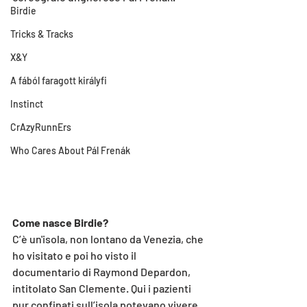
Birdie
Tricks & Tracks
X&Y
A fából faragott királyfi
Instinct
CrAzyRunnErs
Who Cares About Pál Frenák
Come nasce Birdie?
C’è un'isola, non lontano da Venezia, che 
ho visitato e poi ho visto il 
documentario di Raymond Depardon, 
intitolato San Clemente. Qui i pazienti 
pur confinati sull’isola potevano vivere 